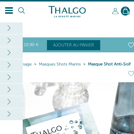
0
10
,90
€
AJOUTER AU PANIER
Home
Visage
Masques Shots Marins
Masque Shot Anti-Soif