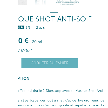
MASQUE SHOT ANTI-SOIF
5
/
5
-
2
avis
10
,90
€
20 ml
54
,50
€
/ 100ml
+
AJOUTER AU PANIER
1
-
DESCRIPTION
Peau assoiffée, qui tiraille ? Dites stop avec ce Masque Shot Anti-
Soif.
Gorgé de sève bleue des océans et d’acide hyaluronique, ce
masque marin aux fibres d’algues, hydrate et repulpe la peau. La