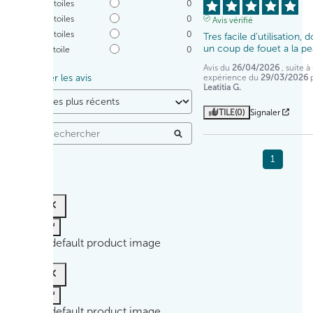
4
étoiles
0
3
étoiles
0
Avis vérifié
2
étoiles
0
Tres facile d’utilisation, 
un coup de fouet a la p
1
étoile
0
Avis du
26/04/2026
, suite 
Trier les avis
expérience du
29/03/2026
Leatitia G.
UTILE
(0)
Signaler
1