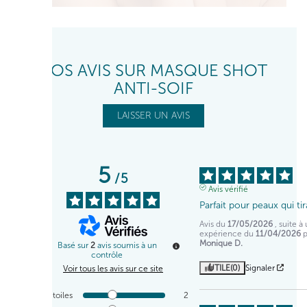
VOS AVIS SUR MASQUE SHOT
ANTI-SOIF
LAISSER UN AVIS
5
/
5
Avis vérifié
Parfait pour peaux qui tir
Avis du
17/05/2026
, suite à
expérience du
11/04/2026
Monique D.
Basé sur
2
avis soumis à un
contrôle
UTILE
(0)
Signaler
Voir tous les avis sur ce site
5
étoiles
2