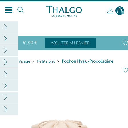
0
51
,00
€
AJOUTER AU PANIER
Home
Visage
Petits prix
Pochon Hyalu-Procollagène