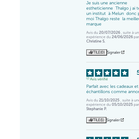
Je suis une ancienne  
estheticienne  Thalgo j ai te
un institut  à Melun  donc 
moi Thalgo reste  la meilleu
marque
Avis du
20/07/2026
, suite à u
expérience du
24/06/2026
par
Christine S.
UTILE
(0)
Signaler
Avis vérifié
Parfait avec les cadeaux et 
échantillons comme anno
Avis du
21/10/2025
, suite à un
expérience du
05/10/2025
par
Stephanie P.
UTILE
(1)
Signaler