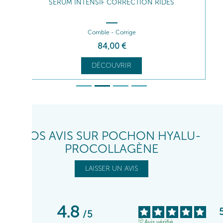
SÉRUM INTENSIF CORRECTION RIDES
Comble - Corrige
84
,00
€
DÉCOUVRIR
VOS AVIS SUR POCHON HYALU-
PROCOLLAGÈNE
LAISSER UN AVIS
4.8
/
5
Avis vérifié