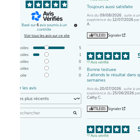
Toujours aussi satisfaite
Avis du
09/08/2026
, suite à u
expérience du
12/07/2026
pa
A.
Basé sur
6
avis soumis à un
contrôle
UTILE
(0)
Signaler
Voir tous les avis sur ce site
5
étoiles
5
4
étoiles
1
3
étoiles
0
Avis vérifié
2
étoiles
0
Bonne testuee

J attends le résultat dans q
1
étoile
0
semaines
Trier les avis
Avis du
20/07/2026
, suite à u
expérience du
25/06/2026
par
Cathy C.
UTILE
(0)
Signaler
Avis vérifié