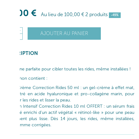
51
,00
€
Au lieu de
100
,00
€
2 produits
-49%
+
AJOUTER AU PANIER
1
-
DESCRIPTION
La routine parfaite pour cibler toutes les rides, même installées !
Ce pochon contient :
~ Gel-Crème Correction Rides 50 ml : un gel-crème à effet mat,
concentré en acide hyaluronique et pro-collagène marin, pour
combler les rides et lisser la peau.
~ Sérum Intensif Correction Rides 10 ml OFFERT : un sérum frais
et gélifié enrichi d'un actif végétal « rétinol-like » pour une peau
visiblement plus lisse. Dès 14 jours, les rides, même installées,
sont comme corrigées.