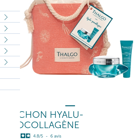
POCHON HYALU-
PROCOLLAGÈNE
4.8
/
5
-
6
avis