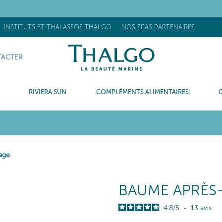
OUVEAU] Stick Réhydratant Flash : +63% d’hydratation après 15 minu
INSTITUTS ET THALASSOS THALGO
NOS SPAS PARTENAIRES
ACTER
RIVIERA SUN
COMPLÉMENTS ALIMENTAIRES
age
BAUME APRÈS
4.8
/
5
-
13
avis