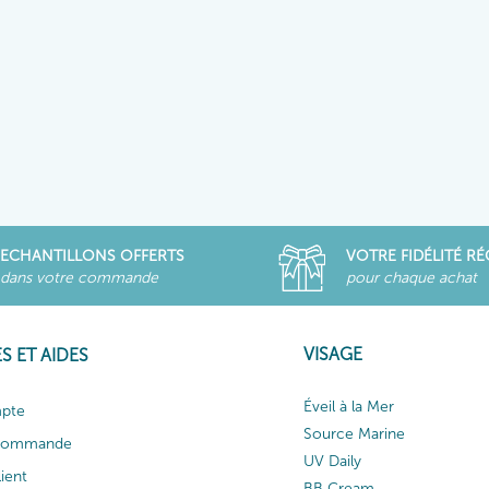
ECHANTILLONS OFFERTS
VOTRE FIDÉLITÉ R
dans votre commande
pour chaque achat
VISAGE
S ET AIDES
Éveil à la Mer
pte
Source Marine
 commande
UV Daily
lient
BB Cream