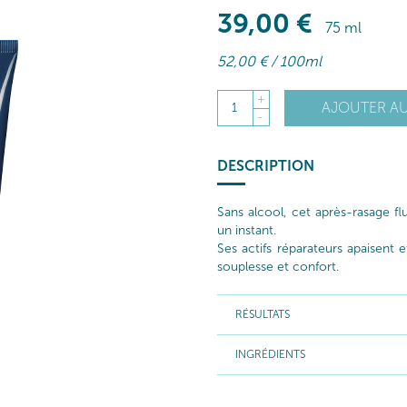
39
,00
€
75 ml
52
,00
€
/ 100ml
+
AJOUTER AU
1
-
DESCRIPTION
Sans alcool, cet après-rasage fl
un instant.
Ses actifs réparateurs apaisent 
souplesse et confort.
RÉSULTATS
INGRÉDIENTS