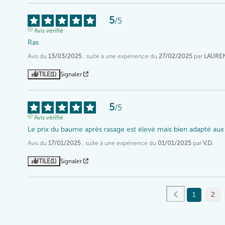
5
/
5
Avis vérifié
Ras
Avis du
13/03/2025
, suite à une expérience du
27/02/2025
par
LAURE
UTILE
(1)
Signaler
5
/
5
Avis vérifié
Le prix du baume après rasage est élevé mais bien adapté aux
Avis du
17/01/2025
, suite à une expérience du
01/01/2025
par
V.D.
UTILE
(1)
Signaler
1
2