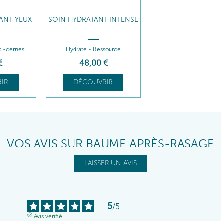
ANT YEUX
SOIN HYDRATANT INTENSE
ti-cernes
Hydrate - Ressource
€
48
,00
€
IR
DÉCOUVRIR
VOS AVIS SUR BAUME APRÈS-RASAGE
LAISSER UN AVIS
5
/
5
Avis vérifié