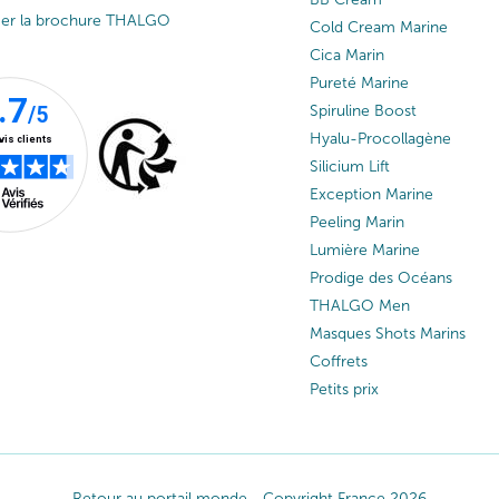
ger la brochure THALGO
Cold Cream Marine
Cica Marin
Pureté Marine
Spiruline Boost
Hyalu-Procollagène
Silicium Lift
Exception Marine
Peeling Marin
Lumière Marine
Prodige des Océans
THALGO Men
Masques Shots Marins
Coffrets
Petits prix
Retour au portail monde
Copyright France 2026