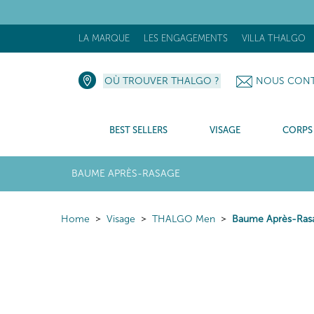
[N
LA MARQUE
LES ENGAGEMENTS
VILLA THALGO
OÙ TROUVER THALGO ?
NOUS CONT
BEST SELLERS
VISAGE
CORPS
BAUME APRÈS-RASAGE
Home
Visage
THALGO Men
Baume Après-Ras