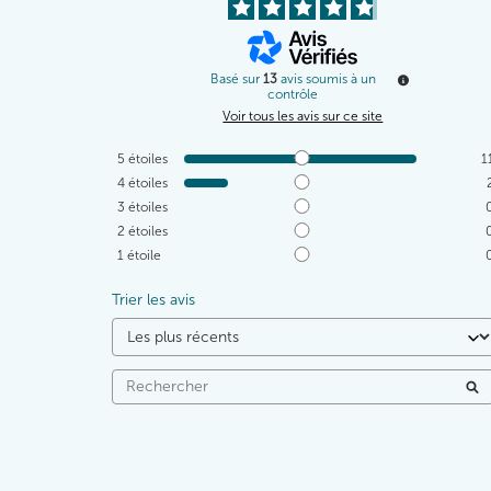
Basé sur
13
avis soumis à un
contrôle
Voir tous les avis sur ce site
5
étoiles
1
4
étoiles
3
étoiles
2
étoiles
1
étoile
Trier les avis