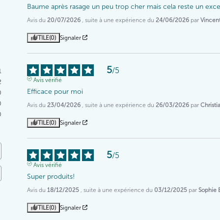
Baume après rasage un peu trop cher mais cela reste un excel
Avis du
20/07/2026
, suite à une expérience du
24/06/2026
par
Vincen
UTILE
(0)
Signaler
5
/
5
1
Avis vérifié
2
Efficace pour moi
0
0
Avis du
23/04/2026
, suite à une expérience du
26/03/2026
par
Christi
0
UTILE
(0)
Signaler
5
/
5
Avis vérifié
Super produits!
Avis du
18/12/2025
, suite à une expérience du
03/12/2025
par
Sophie 
UTILE
(0)
Signaler