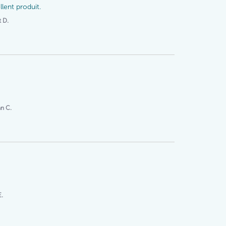
lent produit.
t D.
an C.
E.