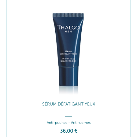
BAUME APRÈS-RASAGE
Apaise - Réconforte
39
,00
€