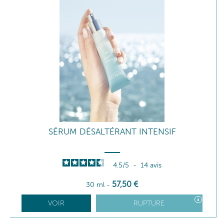
SÉRUM DÉSALTÉRANT INTENSIF
4.5
/
5
-
14
avis
57
,50
€
30 ml
-
VOIR
RUPTURE