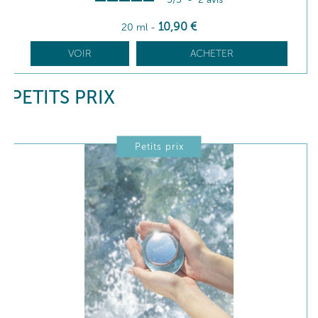
10
,90
€
20 ml
-
VOIR
ACHETER
PETITS PRIX
Petits prix