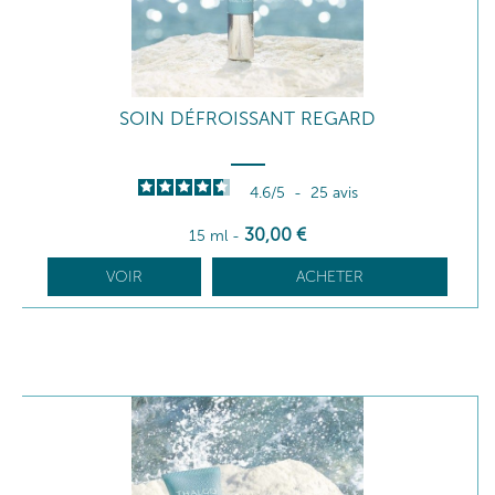
SOIN DÉFROISSANT REGARD
4.6
/
5
-
25
avis
30
,00
€
15 ml
-
VOIR
ACHETER