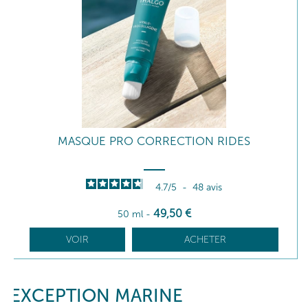
MASQUE PRO CORRECTION RIDES
4.7
/
5
-
48
avis
49
,50
€
50 ml
-
VOIR
ACHETER
EXCEPTION MARINE