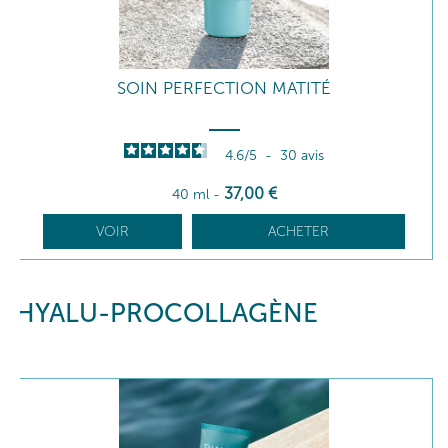
SOIN PERFECTION MATITÉ
4.6
/
5
-
30
avis
37
,00
€
40 ml
-
VOIR
ACHETER
HYALU-PROCOLLAGÈNE