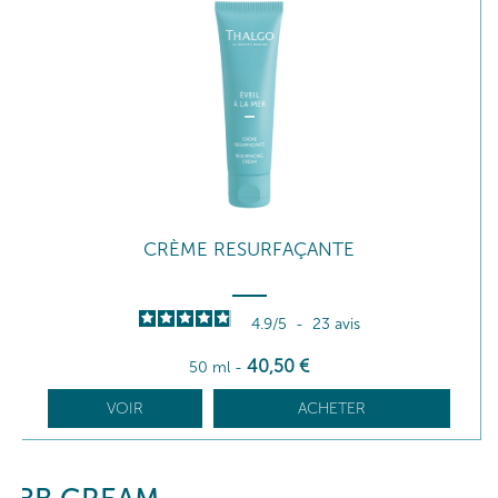
CRÈME RESURFAÇANTE
4.9
/
5
-
23
avis
40
,50
€
50 ml
-
VOIR
ACHETER