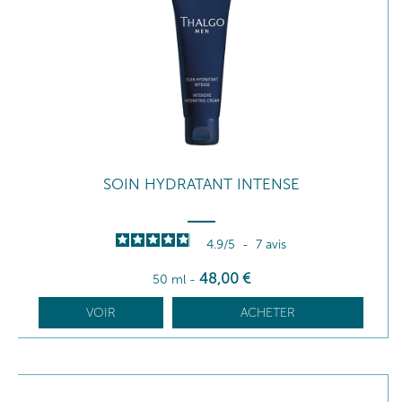
SOIN HYDRATANT INTENSE
4.9
/
5
-
7
avis
48
,00
€
50 ml
-
VOIR
ACHETER