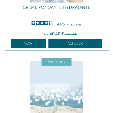
CRÈME FONDANTE HYDRATANTE
4.4
/
5
-
23
avis
40
,40
€
50 ml
-
50
,50
€
VOIR
ACHETER
Petits prix