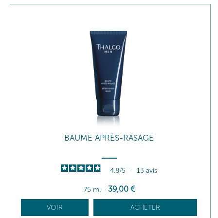
BAUME APRÈS-RASAGE
4.8
/
5
-
13
avis
39
,00
€
75 ml
-
VOIR
ACHETER