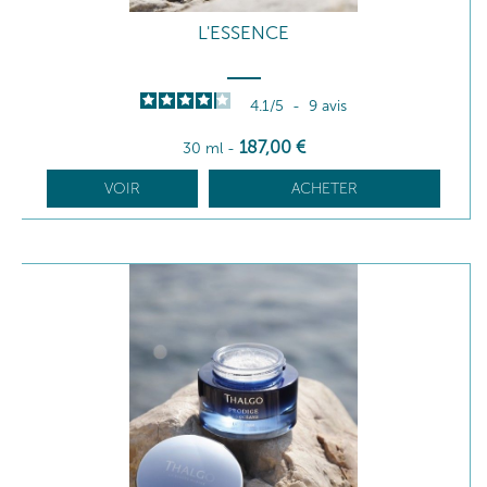
L'ESSENCE
4.1
/
5
-
9
avis
187
,00
€
30 ml
-
VOIR
ACHETER