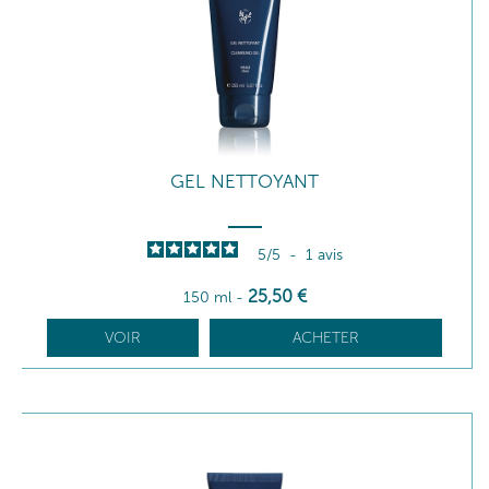
GEL NETTOYANT
5
/
5
-
1
avis
25
,50
€
150 ml
-
VOIR
ACHETER