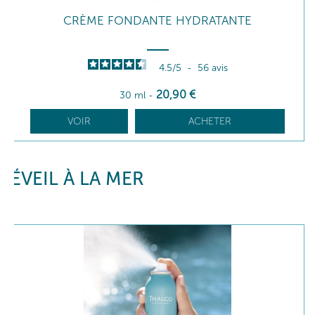
CRÈME FONDANTE HYDRATANTE
4.5
/
5
-
56
avis
20
,90
€
30 ml
-
VOIR
ACHETER
ÉVEIL À LA MER