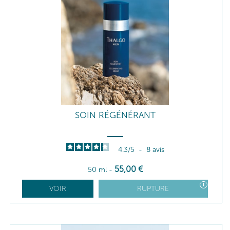
SOIN RÉGÉNÉRANT
4.3
/
5
-
8
avis
55
,00
€
50 ml
-
VOIR
RUPTURE