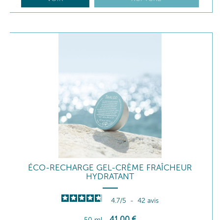
ÉCO-RECHARGE GEL-CRÈME FRAÎCHEUR
HYDRATANT
4.7
/
5
-
42
avis
41
,00
€
50 ml
-