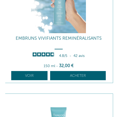
EMBRUNS VIVIFIANTS REMINÉRALISANTS
4.8
/
5
-
42
avis
32
,00
€
150 ml
-
VOIR
ACHETER