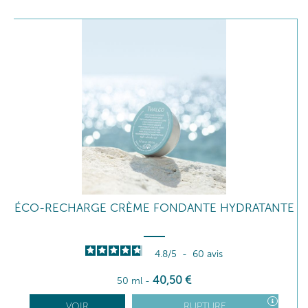
ÉCO-RECHARGE CRÈME FONDANTE HYDRATANTE
4.8
/
5
-
60
avis
40
,50
€
50 ml
-
VOIR
RUPTURE