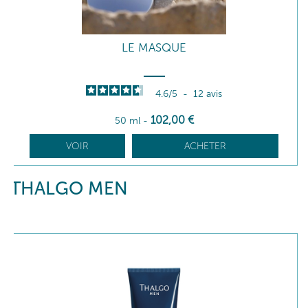
LE MASQUE
4.6
/
5
-
12
avis
102
,00
€
50 ml
-
VOIR
ACHETER
THALGO MEN