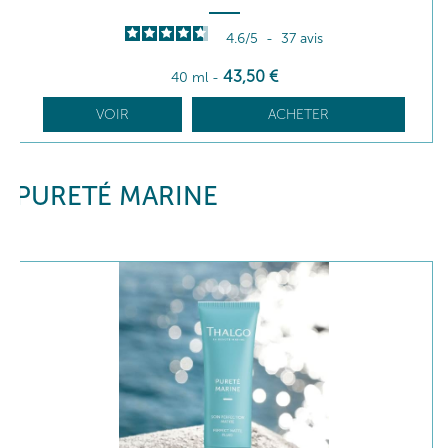
4.6
/
5
-
37
avis
43
,50
€
40 ml
-
VOIR
ACHETER
PURETÉ MARINE