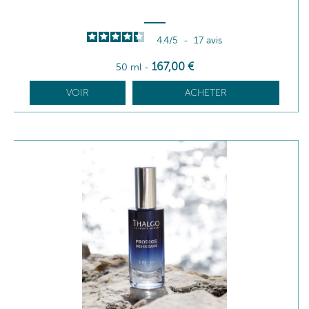
4.4
/
5
-
17
avis
167
,00
€
50 ml
-
VOIR
ACHETER