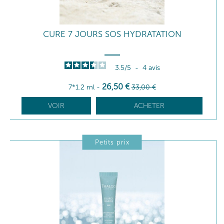
CURE 7 JOURS SOS HYDRATATION
3.5
/
5
-
4
avis
26
,50
€
7*1.2 ml
-
33
,00
€
VOIR
ACHETER
Petits prix