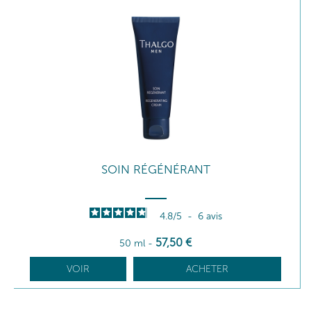
SOIN RÉGÉNÉRANT
4.8
/
5
-
6
avis
57
,50
€
50 ml
-
VOIR
ACHETER