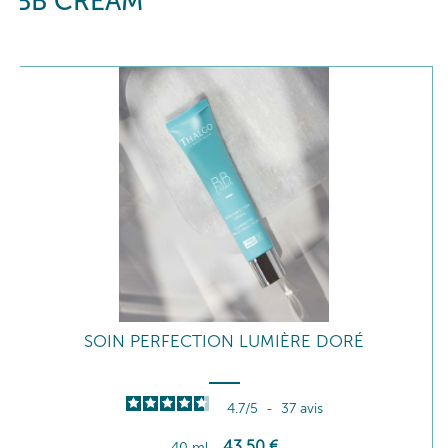
BB CREAM
SOIN PERFECTION LUMIÈRE DORÉ
4.7
/
5
-
37
avis
43
,50
€
40 ml
-