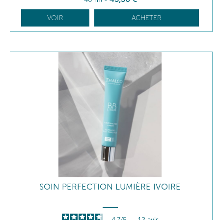
VOIR
ACHETER
SOIN PERFECTION LUMIÈRE IVOIRE
4.7
/
5
-
12
avis