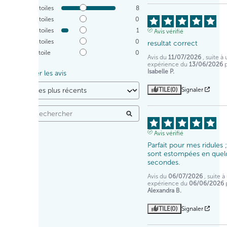
5
étoiles
8
4
étoiles
0
3
étoiles
1
Avis vérifié
2
étoiles
0
resultat correct
1
étoile
0
Avis du
11/07/2026
, suite à
expérience du
13/06/2026
Isabelle P.
Trier les avis
UTILE
(0)
Signaler
Avis vérifié
Parfait pour mes ridules ; 
sont estompées en quel
secondes.
Avis du
06/07/2026
, suite 
expérience du
06/06/2026
Alexandra B.
UTILE
(0)
Signaler