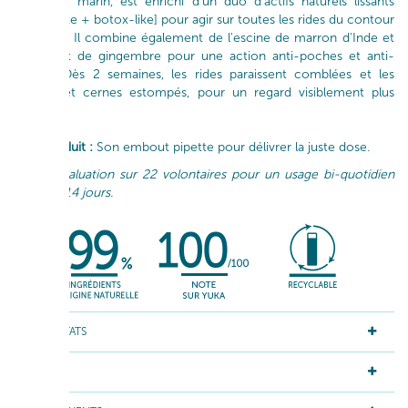
collagène marin, est enrichi d'un duo d'actifs naturels lissants
[rétinol like + botox-like] pour agir sur toutes les rides du contour
des yeux. Il combine également de l'escine de marron d'Inde et
un extrait de gingembre pour une action anti-poches et anti-
cernes. Dès 2 semaines, les rides paraissent comblées et les
poches et cernes estompés, pour un regard visiblement plus
jeune*.
Le + produit :
Son embout pipette pour délivrer la juste dose.
*Auto-évaluation sur 22 volontaires pour un usage bi-quotidien
pendant 14 jours.
RÉSULTATS
ACTIFS