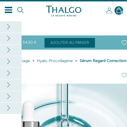
0
54
,50
€
AJOUTER AU PANIER
Home
Visage
Hyalu-Procollagène
Sérum Regard Correction
Rides