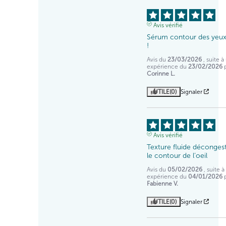
Avis vérifié
Sérum contour des yeux 
!
Avis du
23/03/2026
, suite 
expérience du
23/02/2026
Corinne L.
UTILE
(0)
Signaler
Avis vérifié
Texture fluide décongest
le contour de l’oeil
Avis du
05/02/2026
, suite 
expérience du
04/01/2026
Fabienne V.
UTILE
(0)
Signaler