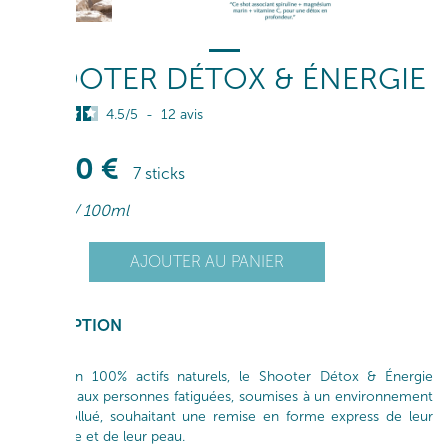
SHOOTER DÉTOX & ÉNERGIE
4.5
/
5
-
12
avis
22
,90
€
7 sticks
65
,42
€
/ 100ml
+
AJOUTER AU PANIER
1
-
DESCRIPTION
Innovation 100% actifs naturels, le Shooter Détox & Énergie
s’adresse aux personnes fatiguées, soumises à un environnement
urbain pollué, souhaitant une remise en forme express de leur
organisme et de leur peau.