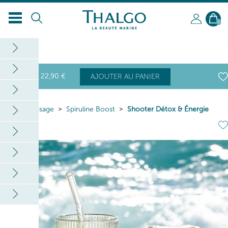
0
22
,90
€
AJOUTER AU PANIER
Home
Visage
Spiruline Boost
Shooter Détox & Énergie