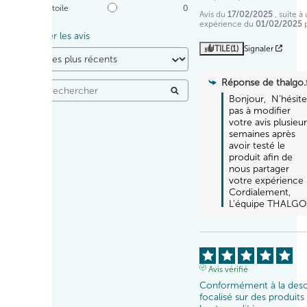
1
étoile
0
Avis du
17/02/2025
, suite à
expérience du
01/02/2025
Trier les avis
UTILE
(1)
Signaler
Réponse de
thalgo.
Bonjour,  N'hésite
pas à modifier 
votre avis plusieur
semaines après 
avoir testé le 
produit afin de 
nous partager 
votre expérience ! 
Cordialement,  
L'équipe THALG
Avis vérifié
Conformément à la descri
focalisé sur des produits 