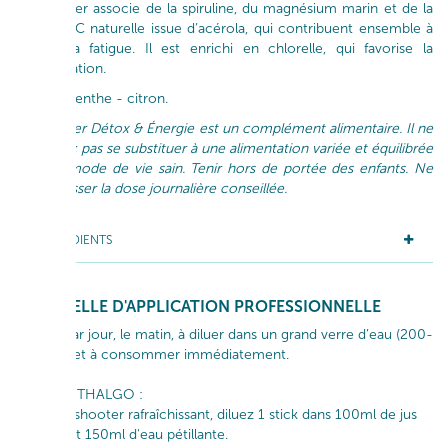
Ce shooter associe de la spiruline, du magnésium marin et de la
vitamine C naturelle issue d’acérola, qui contribuent ensemble à
réduire la fatigue. Il est enrichi en chlorelle, qui favorise la
détoxification.
Saveur menthe - citron.
Le Shooter Détox & Énergie est un complément alimentaire. Il ne
doit donc pas se substituer à une alimentation variée et équilibrée
et à un mode de vie sain. Tenir hors de portée des enfants. Ne
pas dépasser la dose journalière conseillée.
INGRÉDIENTS
GESTUELLE D'APPLICATION PROFESSIONNELLE
1 stick par jour, le matin, à diluer dans un grand verre d’eau (200-
250 ml) et à consommer immédiatement.
ASTUCE THALGO :
Pour un shooter rafraîchissant, diluez 1 stick dans 100ml de jus
de kiwi et 150ml d'eau pétillante.