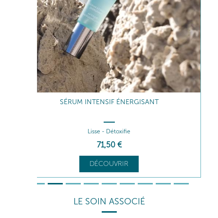
SÉRUM INTENSIF ÉNERGISANT
Lisse - Détoxifie
71
,50
€
DÉCOUVRIR
LE SOIN ASSOCIÉ