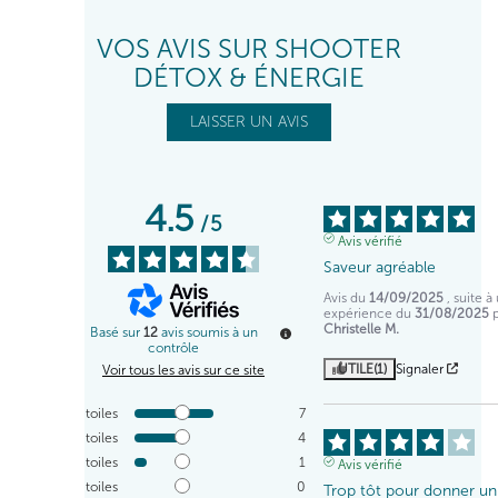
VOS AVIS SUR SHOOTER
DÉTOX & ÉNERGIE
LAISSER UN AVIS
4.5
/
5
Avis vérifié
Saveur agréable
Avis du
14/09/2025
, suite à
expérience du
31/08/2025
Christelle M.
Basé sur
12
avis soumis à un
contrôle
UTILE
(1)
Signaler
Voir tous les avis sur ce site
5
étoiles
7
4
étoiles
4
3
étoiles
1
Avis vérifié
2
étoiles
0
Trop tôt pour donner un