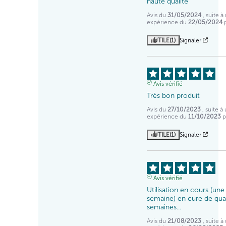
haute qualité
Avis du
31/05/2024
, suite à
expérience du
22/05/2024
UTILE
(1)
Signaler
Avis vérifié
Très bon produit
Avis du
27/10/2023
, suite à
expérience du
11/10/2023
UTILE
(1)
Signaler
Avis vérifié
Utilisation en cours (une 
semaine) en cure de quat
semaines...
Avis du
21/08/2023
, suite à