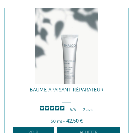
BAUME APAISANT RÉPARATEUR
5
/
5
-
2
avis
42
,50
€
50 ml
-
VOIR
ACHETER