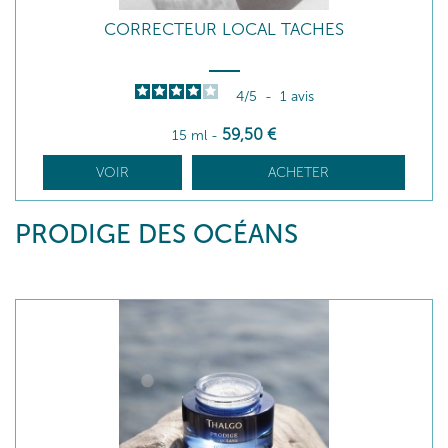
CORRECTEUR LOCAL TACHES
4
/
5
-
1
avis
59
,50
€
15 ml
-
VOIR
ACHETER
PRODIGE DES OCÉANS