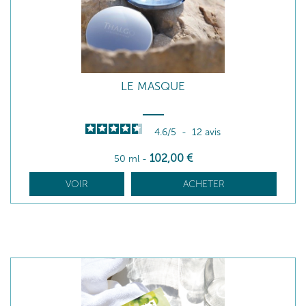
LE MASQUE
4.6
/
5
-
12
avis
102
,00
€
50 ml
-
VOIR
ACHETER