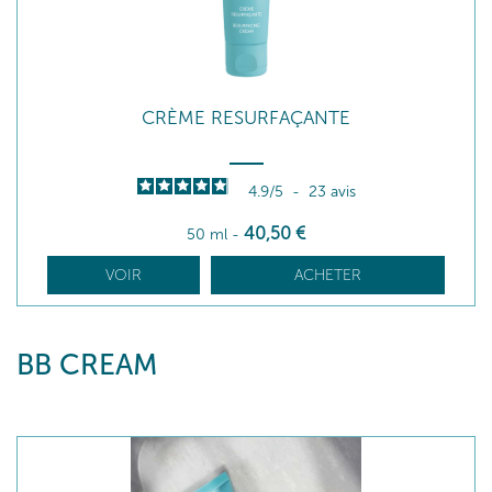
CRÈME RESURFAÇANTE
4.9
/
5
-
23
avis
40
,50
€
50 ml
-
VOIR
ACHETER
BB CREAM