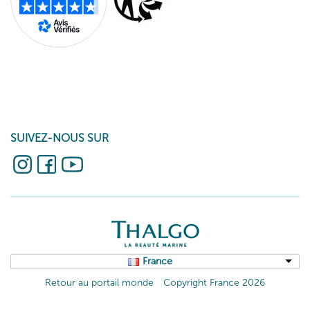
toutes les peaux (sèches, grasses, normales, mixtes, déshydratées
ou sensibles).
La gamme de produits cosmétiques marine offre une variété de
solutions pour répondre aux besoins spécifiques de chaque type
de peau. Que vous recherchiez un sérum cosmétique, soin
hydratant, démaquillant, nettoyant doux, contour des yeux,
masque réparateur, gommage lissant ou une crème anti-âge,
SUIVEZ-NOUS SUR
THALGO a le produit parfait pour vous.
Offrez à votre peau l’expertise marine et la richesse des actifs
marins avec les soins visage THALGO.
France
Retour au portail monde
Copyright France 2026