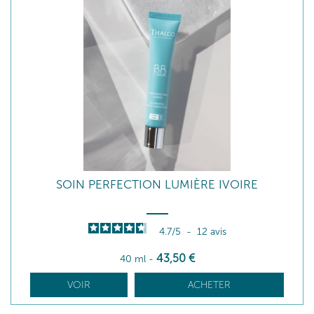
SOIN PERFECTION LUMIÈRE IVOIRE
4.7
/
5
-
12
avis
43
,50
€
40 ml
-
VOIR
ACHETER