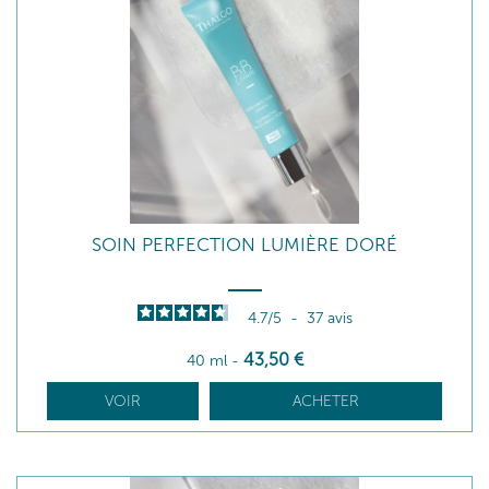
SOIN PERFECTION LUMIÈRE DORÉ
4.7
/
5
-
37
avis
43
,50
€
40 ml
-
VOIR
ACHETER