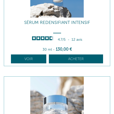
SÉRUM REDENSIFIANT INTENSIF
4.7
/
5
-
12
avis
130
,00
€
30 ml
-
VOIR
ACHETER