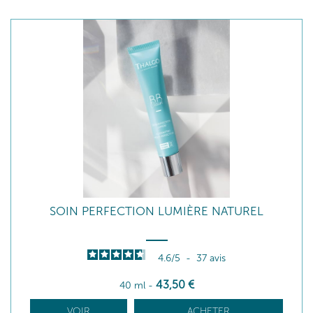
SOIN PERFECTION LUMIÈRE NATUREL
4.6
/
5
-
37
avis
43
,50
€
40 ml
-
VOIR
ACHETER