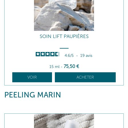
SOIN LIFT PAUPIÈRES
4.6
/
5
-
19
avis
75
,50
€
15 ml
-
VOIR
ACHETER
PEELING MARIN