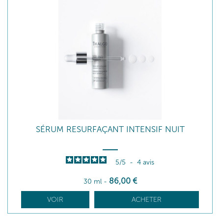
SÉRUM RESURFAÇANT INTENSIF NUIT
5
/
5
-
4
avis
86
,00
€
30 ml
-
VOIR
ACHETER