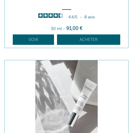
4.4
/
5
-
8
avis
91
,00
€
30 ml
-
VOIR
ACHETER