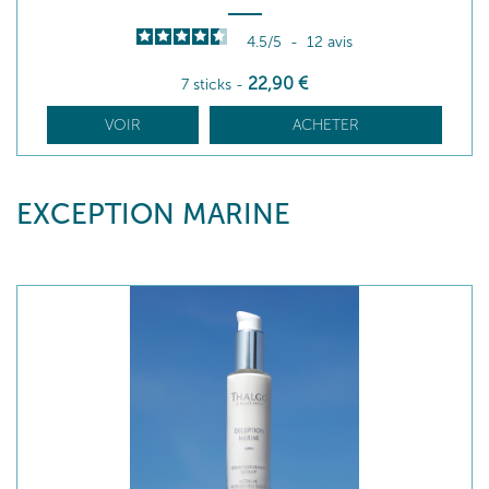
4.5
/
5
-
12
avis
22
,90
€
7 sticks
-
VOIR
ACHETER
EXCEPTION MARINE