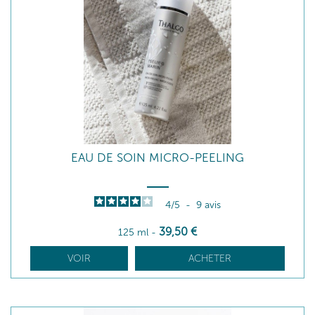
EAU DE SOIN MICRO-PEELING
4
/
5
-
9
avis
39
,50
€
125 ml
-
VOIR
ACHETER