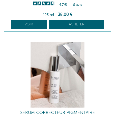
4.7
/
5
-
6
avis
38
,00
€
125 ml
-
VOIR
ACHETER
SÉRUM CORRECTEUR PIGMENTAIRE