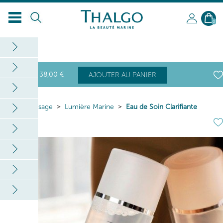
0
38
,00
€
AJOUTER AU PANIER
Home
Visage
Lumière Marine
Eau de Soin Clarifiante