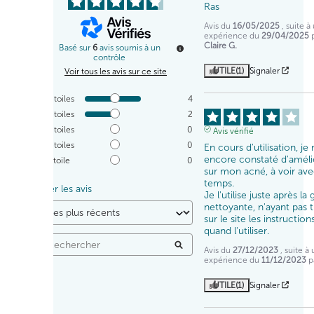
Ras
Avis du
16/05/2025
, suite à
expérience du
29/04/2025
Claire G.
Basé sur
6
avis soumis à un
contrôle
UTILE
(1)
Signaler
Voir tous les avis sur ce site
5
étoiles
4
4
étoiles
2
3
étoiles
0
Avis vérifié
2
étoiles
0
En cours d'utilisation, je n
encore constaté d'amélio
1
étoile
0
sur mon acné, à voir avec
temps.

Trier les avis
Je l'utilise juste après la 
nettoyante, n'ayant pas t
sur le site les instruction
quand l'utiliser.
Avis du
27/12/2023
, suite à
expérience du
11/12/2023
p
UTILE
(1)
Signaler