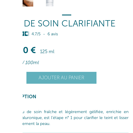
EAU DE SOIN CLARIFIANTE
4.7
/
5
-
6
avis
38
,00
€
125 ml
30
,40
€
/ 100ml
+
AJOUTER AU PANIER
1
-
DESCRIPTION
Cette eau de soin fraîche et légèrement gélifiée, enrichie en
Acide Hyaluronique, est l’étape n° 1 pour clarifier le teint et lisser
immédiatement la peau.