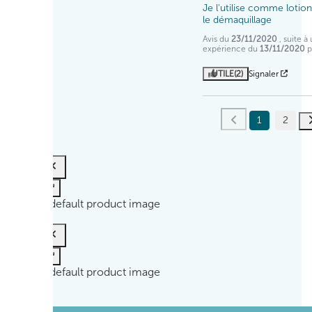
Je l'utilise comme lotion
le démaquillage
Avis du
23/11/2020
, suite à
expérience du
13/11/2020
UTILE
(2)
Signaler
1
2