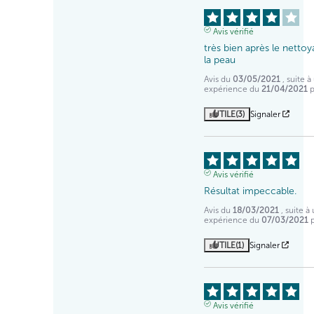
Avis vérifié
très bien après le nettoy
la peau
Avis du
03/05/2021
, suite 
expérience du
21/04/2021
UTILE
(3)
Signaler
Avis vérifié
Résultat impeccable.
Avis du
18/03/2021
, suite à
expérience du
07/03/2021
UTILE
(1)
Signaler
Avis vérifié