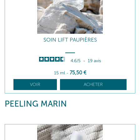
SOIN LIFT PAUPIÈRES
4.6
/
5
-
19
avis
75
,50
€
15 ml
-
VOIR
ACHETER
PEELING MARIN