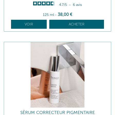
4.7
/
5
-
6
avis
38
,00
€
125 ml
-
VOIR
ACHETER
SÉRUM CORRECTEUR PIGMENTAIRE