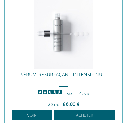
SÉRUM RESURFAÇANT INTENSIF NUIT
5
/
5
-
4
avis
86
,00
€
30 ml
-
VOIR
ACHETER