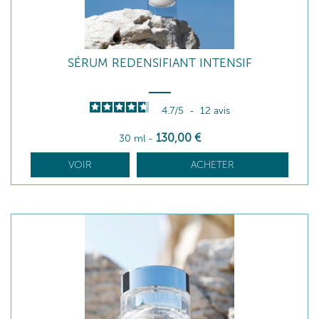
SÉRUM REDENSIFIANT INTENSIF
4.7
/
5
-
12
avis
130
,00
€
30 ml
-
VOIR
ACHETER