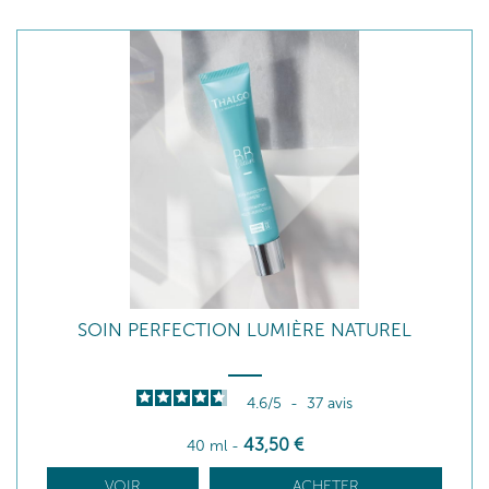
SOIN PERFECTION LUMIÈRE NATUREL
4.6
/
5
-
37
avis
43
,50
€
40 ml
-
VOIR
ACHETER