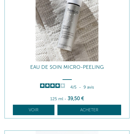
EAU DE SOIN MICRO-PEELING
4
/
5
-
9
avis
39
,50
€
125 ml
-
VOIR
ACHETER