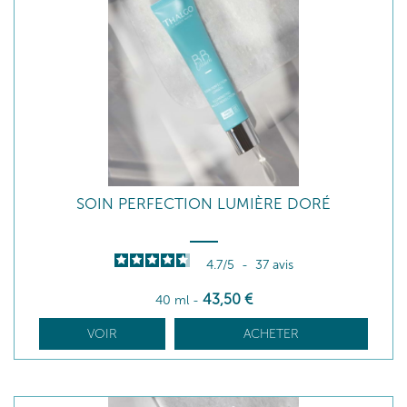
SOIN PERFECTION LUMIÈRE DORÉ
4.7
/
5
-
37
avis
43
,50
€
40 ml
-
VOIR
ACHETER