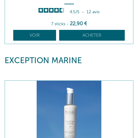
4.5
/
5
-
12
avis
22
,90
€
7 sticks
-
VOIR
ACHETER
EXCEPTION MARINE