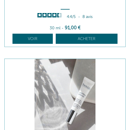
4.4
/
5
-
8
avis
91
,00
€
30 ml
-
VOIR
ACHETER