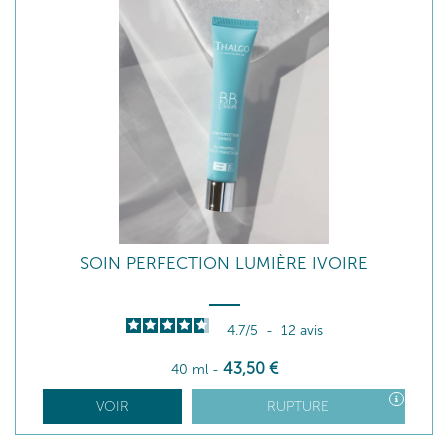
SOIN PERFECTION LUMIÈRE IVOIRE
4.7
/
5
-
12
avis
43
,50
€
40 ml
-
VOIR
RUPTURE