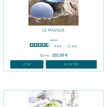
LE MASQUE
4.6
/
5
-
12
avis
102
,00
€
50 ml
-
VOIR
ACHETER