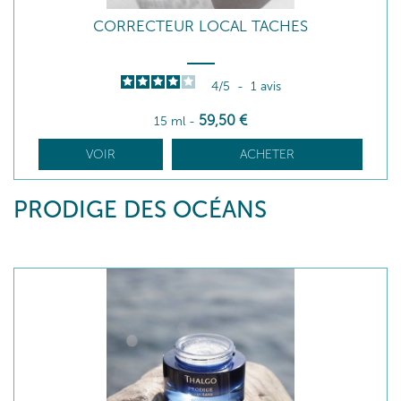
CORRECTEUR LOCAL TACHES
4
/
5
-
1
avis
59
,50
€
15 ml
-
VOIR
ACHETER
PRODIGE DES OCÉANS