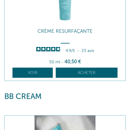
CRÈME RESURFAÇANTE
4.9
/
5
-
23
avis
40
,50
€
50 ml
-
VOIR
ACHETER
BB CREAM