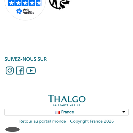
toutes les peaux (sèches, grasses, normales, mixtes, déshydratées
ou sensibles).
La gamme de produits cosmétiques marine offre une variété de
solutions pour répondre aux besoins spécifiques de chaque type
de peau. Que vous recherchiez un sérum cosmétique, soin
hydratant, démaquillant, nettoyant doux, contour des yeux,
masque réparateur, gommage lissant ou une crème anti-âge,
SUIVEZ-NOUS SUR
THALGO a le produit parfait pour vous.
Offrez à votre peau l’expertise marine et la richesse des actifs
marins avec les soins visage THALGO.
France
Retour au portail monde
Copyright France 2026