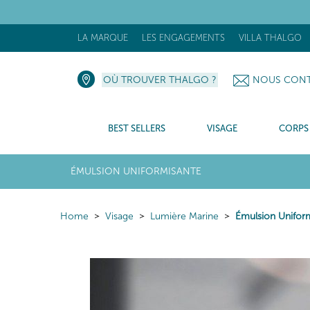
[N
LA MARQUE
LES ENGAGEMENTS
VILLA THALGO
OÙ TROUVER THALGO ?
NOUS CONT
BEST SELLERS
VISAGE
CORPS
ÉMULSION UNIFORMISANTE
Home
Visage
Lumière Marine
Émulsion Unifor