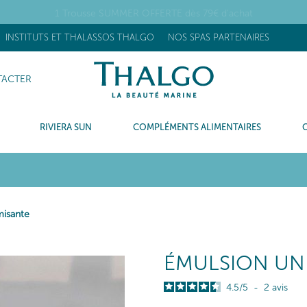
OUVEAU] Stick Réhydratant Flash : +63% d’hydratation après 15 minu
INSTITUTS ET THALASSOS THALGO
NOS SPAS PARTENAIRES
ACTER
RIVIERA SUN
COMPLÉMENTS ALIMENTAIRES
misante
ÉMULSION UN
4.5
/
5
-
2
avis