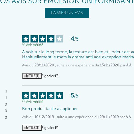
OS AVIS SUR ÉMULSION UNIFORMISAN
LAISSER UN AVIS
4
/
5
Avis vérifié
A voir sur le long terme, la texture est bien et l odeur est ag
Habituellement je mets la crème anti age exception marine 
Avis du
28/11/2020
, suite à une expérience du
13/11/2020
par
A.A.
UTILE
(1)
Signaler
1
5
/
5
1
Avis vérifié
0
Bon produit facile à appliquer
0
Avis du
10/12/2019
, suite à une expérience du
29/11/2019
par
A.A.
0
UTILE
(1)
Signaler