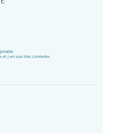
TE
réable. 

et j en suis très contente.