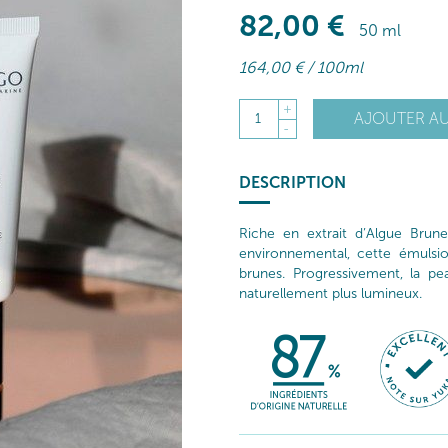
82
,00
€
50 ml
164
,00
€
/ 100ml
+
AJOUTER AU
1
-
DESCRIPTION
Riche en extrait d’Algue Brune
environnemental, cette émulsio
brunes. Progressivement, la peau
naturellement plus lumineux.