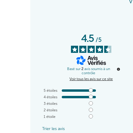
V
4.5
/
5
Basé sur
2
avis soumis à un
contrôle
Voir tous les avis sur ce site
5
étoiles
4
étoiles
3
étoiles
2
étoiles
1
étoile
Trier les avis