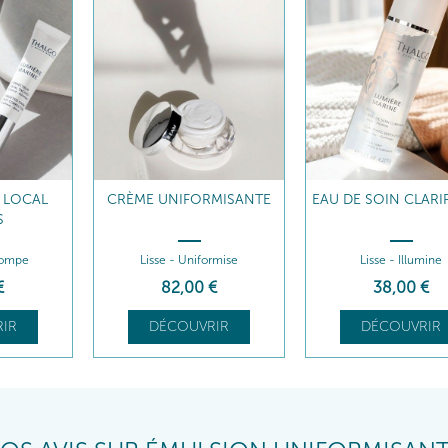
 LOCAL
CRÈME UNIFORMISANTE
EAU DE SOIN CLARI
S
stompe
Lisse - Uniformise
Lisse - Illumine
€
82
,00
€
38
,00
€
IR
DÉCOUVRIR
DÉCOUVRIR