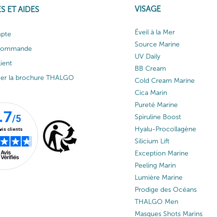
VISAGE
S ET AIDES
Éveil à la Mer
pte
Source Marine
 commande
UV Daily
lient
BB Cream
ger la brochure THALGO
Cold Cream Marine
Cica Marin
Pureté Marine
Spiruline Boost
Hyalu-Procollagène
Silicium Lift
Exception Marine
Peeling Marin
Lumière Marine
Prodige des Océans
THALGO Men
Masques Shots Marins