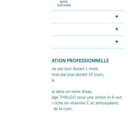
RÉSULTATS
ACTIFS
INGRÉDIENTS
GESTUELLE D'APPLICATION PROFESSIONNELLE
~ En cure d’attaque : 1 dose par jour durant 1 mois.
~ En cure d’entretien : 1 dose par jour durant 10 jours,
renouvelable tous les mois.​
À consommer pur ou dilué dans un verre d’eau.​
À associer aux soins anti-âge THALGO pour une action in & out.​
Adoptez une alimentation riche en vitamine C et antioxydants
pour renforcer l’efficacité de la cure.