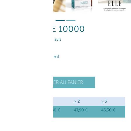
COLLAGÈNE 10000
4.5
/
5
-
111
avis
50
,40
€
10*25 ml
20
,00
€
/ 100ml
+
AJOUTER AU PANIER
1
-
QUANTITÉ
≥ 1
≥ 2
≥ 3
50
,40
€
47
,90
€
45
,30
€
Prix unitaire
DESCRIPTION