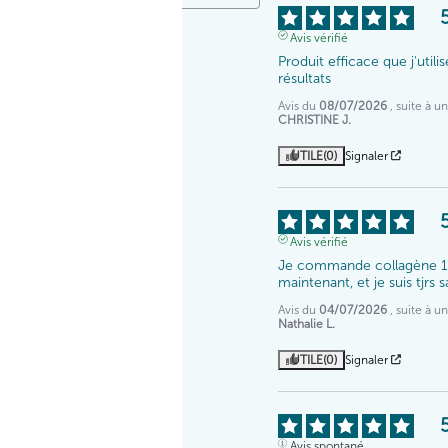
Avis vérifié
Produit efficace que j'util
résultats
Avis du
08/07/2026
, suite à 
CHRISTINE J.
UTILE
(0)
Signaler
Avis vérifié
Je commande collagène 1
maintenant, et je suis tjrs
Avis du
04/07/2026
, suite à 
Nathalie L.
UTILE
(0)
Signaler
Avis spontané