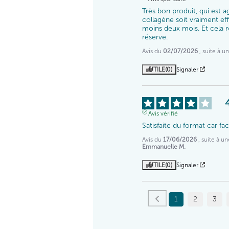
Très bon produit, qui est a
collagène soit vraiment effi
moins deux mois. Et cela re
réserve.
Avis du
02/07/2026
, suite à 
UTILE
(0)
Signaler
Avis vérifié
Satisfaite du format car f
Avis du
17/06/2026
, suite à 
Emmanuelle M.
UTILE
(0)
Signaler
1
2
3