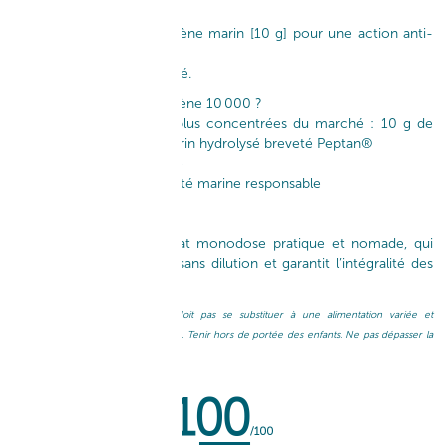
Le shot intensif de collagène marin [10 g] pour une action anti-
âge globale :
rides – fermeté – élasticité.​
Pourquoi choisir le Collagène 10 000 ?​
~ Une des formules les plus concentrées du marché : 10 g de
peptides de collagène marin hydrolysé breveté Peptan®​
~ Biodisponibilité optimale​
~ Made in France, traçabilité marine responsable​
~ Goût pêche acidulée​
Le + produit :
son format monodose pratique et nomade, qui
permet une prise rapide sans dilution et garantit l’intégralité des
actifs.​
Un complément alimentaire ne doit pas se substituer à une alimentation variée et
équilibrée et à un mode de vie sain. Tenir hors de portée des enfants. Ne pas dépasser la
dose journalière conseillée.​