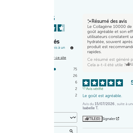
4.5
/
5
Résumé des avis
Le Collagène 10000 de 
goût agréable et son effi
utilisateurs constatent 
hydratée, souvent après
produit est recommandé 
Basé sur
111
avis soumis à un
rapides.
contrôle
Voir tous les avis sur ce site
Ce résumé est généré p
Cela a-t-il été utile ?
OU
5
étoiles
75
4
étoiles
26
3
étoiles
6
Avis vérifié
2
étoiles
2
Le goût est agréable.
1
étoile
2
Avis du
15/07/2026
, suite à 
Trier les avis
Isabelle T.
UTILE
(0)
Signaler