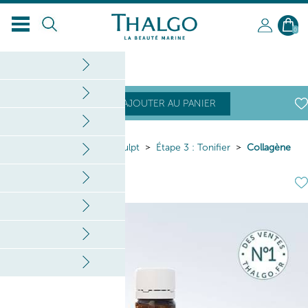
0
50
,40
€
AJOUTER AU PANIER
Home
Corps
Activ Sculpt
Étape 3 : Tonifier
Collagène
10000