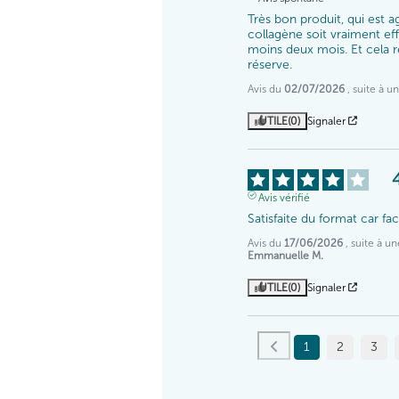
Très bon produit, qui est a
collagène soit vraiment effi
moins deux mois. Et cela re
réserve.
Avis du
02/07/2026
, suite à 
UTILE
(0)
Signaler
Avis vérifié
Satisfaite du format car f
Avis du
17/06/2026
, suite à 
Emmanuelle M.
UTILE
(0)
Signaler
1
2
3