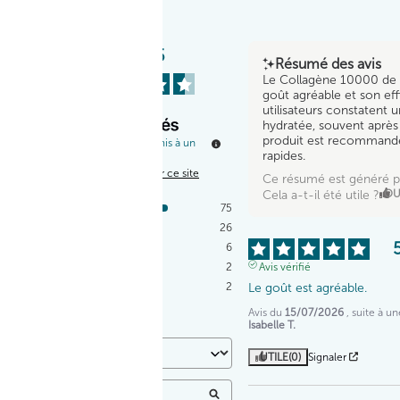
4.5
/
5
Résumé des avis
Le Collagène 10000 de 
goût agréable et son effi
utilisateurs constatent 
hydratée, souvent après
produit est recommandé 
Basé sur
111
avis soumis à un
rapides.
contrôle
Voir tous les avis sur ce site
Ce résumé est généré p
Cela a-t-il été utile ?
OU
5
étoiles
75
4
étoiles
26
3
étoiles
6
Avis vérifié
2
étoiles
2
Le goût est agréable.
1
étoile
2
Avis du
15/07/2026
, suite à 
Trier les avis
Isabelle T.
UTILE
(0)
Signaler