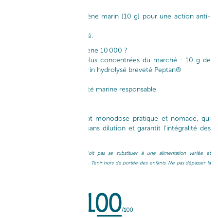
Le shot intensif de collagène marin [10 g] pour une action anti-
âge globale :
rides – fermeté – élasticité.​
Pourquoi choisir le Collagène 10 000 ?​
~ Une des formules les plus concentrées du marché : 10 g de
peptides de collagène marin hydrolysé breveté Peptan®​
~ Biodisponibilité optimale​
~ Made in France, traçabilité marine responsable​
~ Goût pêche acidulée​
Le + produit :
son format monodose pratique et nomade, qui
permet une prise rapide sans dilution et garantit l’intégralité des
actifs.​
Un complément alimentaire ne doit pas se substituer à une alimentation variée et
équilibrée et à un mode de vie sain. Tenir hors de portée des enfants. Ne pas dépasser la
dose journalière conseillée.​