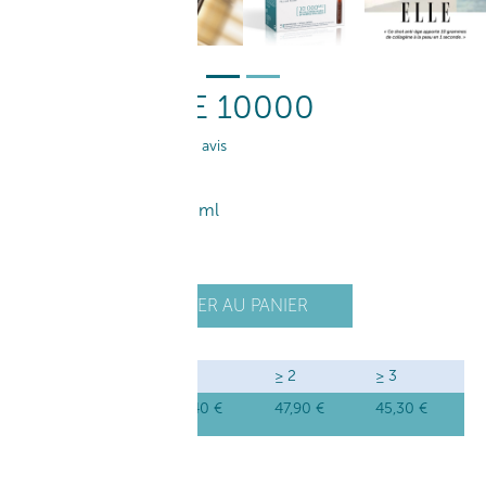
COLLAGÈNE 10000
4.5
/
5
-
111
avis
50
,40
€
10*25 ml
20
,00
€
/ 100ml
+
AJOUTER AU PANIER
1
-
QUANTITÉ
≥ 1
≥ 2
≥ 3
50
,40
€
47
,90
€
45
,30
€
Prix unitaire
DESCRIPTION