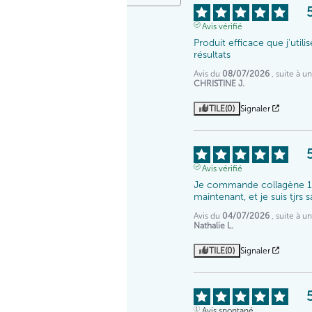
Avis vérifié
Produit efficace que j'util
résultats
Avis du
08/07/2026
, suite à 
CHRISTINE J.
UTILE
(0)
Signaler
Avis vérifié
Je commande collagène 1
maintenant, et je suis tjrs
Avis du
04/07/2026
, suite à 
Nathalie L.
UTILE
(0)
Signaler
Avis spontané