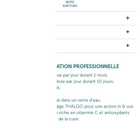
RÉSULTATS
ACTIFS
INGRÉDIENTS
GESTUELLE D'APPLICATION PROFESSIONNELLE
~ En cure d’attaque : 1 dose par jour durant 1 mois.
~ En cure d’entretien : 1 dose par jour durant 10 jours,
renouvelable tous les mois.​
À consommer pur ou dilué dans un verre d’eau.​
À associer aux soins anti-âge THALGO pour une action in & out.​
Adoptez une alimentation riche en vitamine C et antioxydants
pour renforcer l’efficacité de la cure.