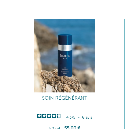
SOIN RÉGÉNÉRANT
4.3
/
5
-
8
avis
55
,00
€
50 ml
-