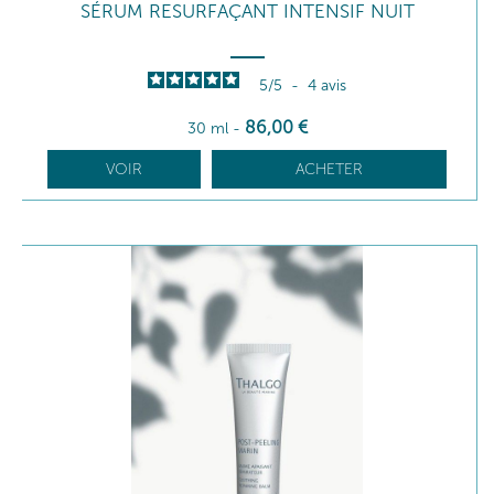
SÉRUM RESURFAÇANT INTENSIF NUIT
5
/
5
-
4
avis
86
,00
€
30 ml
-
VOIR
ACHETER