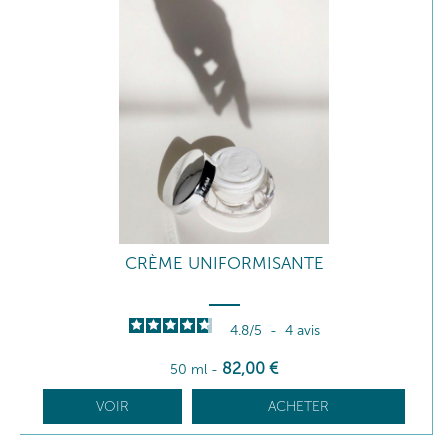
CRÈME UNIFORMISANTE
4.8
/
5
-
4
avis
82
,00
€
50 ml
-
VOIR
ACHETER