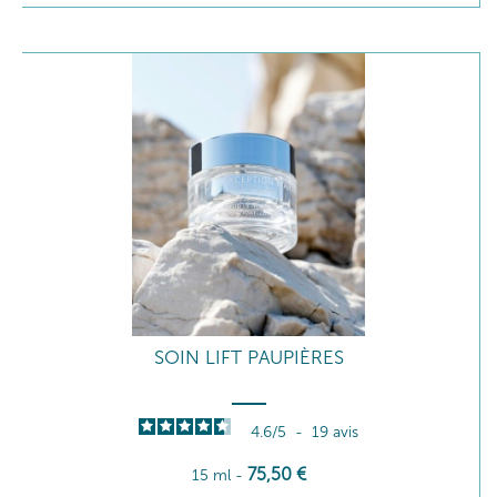
SOIN LIFT PAUPIÈRES
4.6
/
5
-
19
avis
75
,50
€
15 ml
-