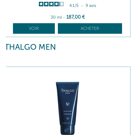
4.1
/
5
-
9
avis
187
,00
€
30 ml
-
VOIR
ACHETER
THALGO MEN