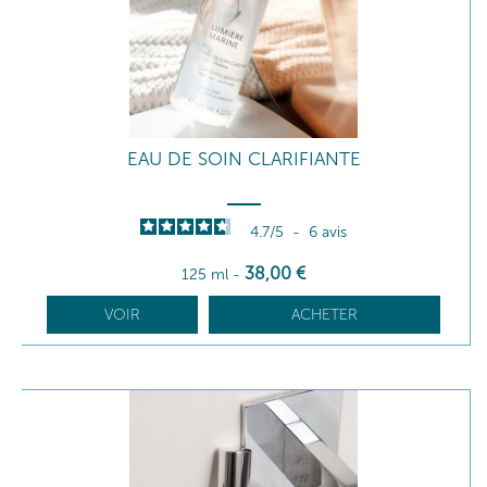
EAU DE SOIN CLARIFIANTE
4.7
/
5
-
6
avis
38
,00
€
125 ml
-
VOIR
ACHETER