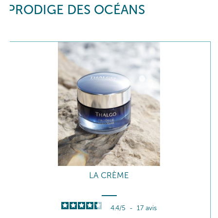
PRODIGE DES OCÉANS
LA CRÈME
4.4
/
5
-
17
avis