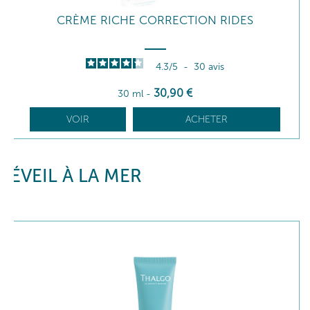
CRÈME RICHE CORRECTION RIDES
4.3
/
5
-
30
avis
30
,90
€
30 ml
-
VOIR
ACHETER
ÉVEIL À LA MER