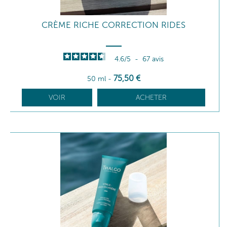
CRÈME RICHE CORRECTION RIDES
4.6
/
5
-
67
avis
75
,50
€
50 ml
-
VOIR
ACHETER