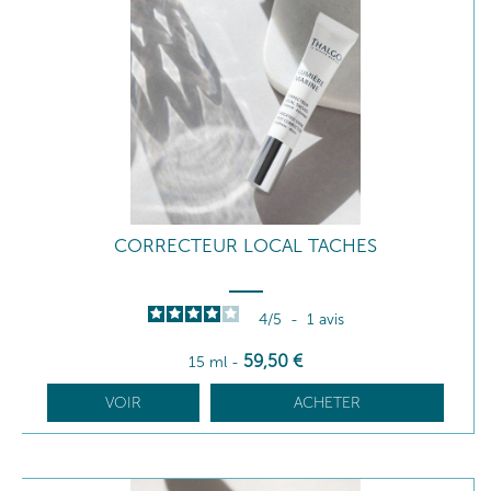
CORRECTEUR LOCAL TACHES
4
/
5
-
1
avis
59
,50
€
15 ml
-
VOIR
ACHETER