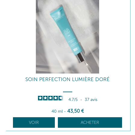
SOIN PERFECTION LUMIÈRE DORÉ
4.7
/
5
-
37
avis
43
,50
€
40 ml
-
VOIR
ACHETER