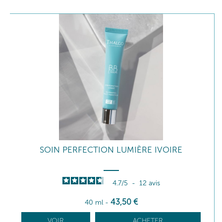
SOIN PERFECTION LUMIÈRE IVOIRE
4.7
/
5
-
12
avis
43
,50
€
40 ml
-
VOIR
ACHETER