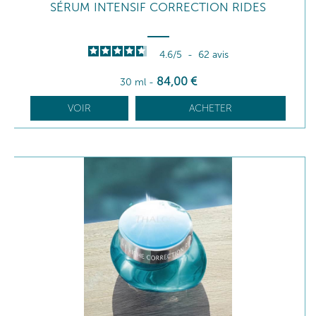
SÉRUM INTENSIF CORRECTION RIDES
4.6
/
5
-
62
avis
84
,00
€
30 ml
-
VOIR
ACHETER