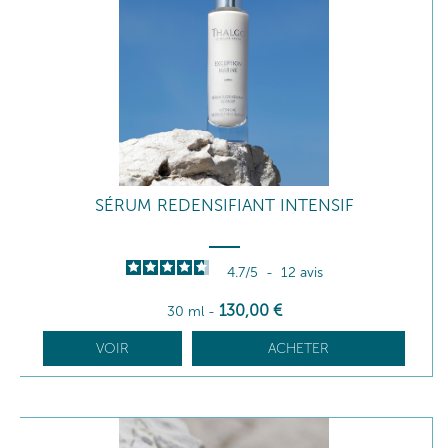
SÉRUM REDENSIFIANT INTENSIF
4.7
/
5
-
12
avis
130
,00
€
30 ml
-
VOIR
ACHETER