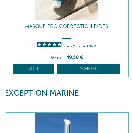
MASQUE PRO CORRECTION RIDES
4.7
/
5
-
48
avis
49
,50
€
50 ml
-
VOIR
ACHETER
EXCEPTION MARINE