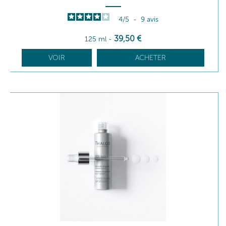
4
/
5
-
9
avis
39
,50
€
125 ml
-
VOIR
ACHETER