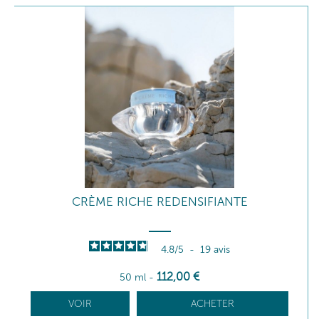
CRÈME RICHE REDENSIFIANTE
4.8
/
5
-
19
avis
112
,00
€
50 ml
-
VOIR
ACHETER