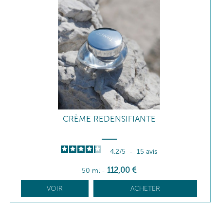
CRÈME REDENSIFIANTE
4.2
/
5
-
15
avis
112
,00
€
50 ml
-
VOIR
ACHETER