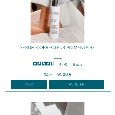
SÉRUM CORRECTEUR PIGMENTAIRE
4.4
/
5
-
8
avis
91
,00
€
30 ml
-
VOIR
ACHETER