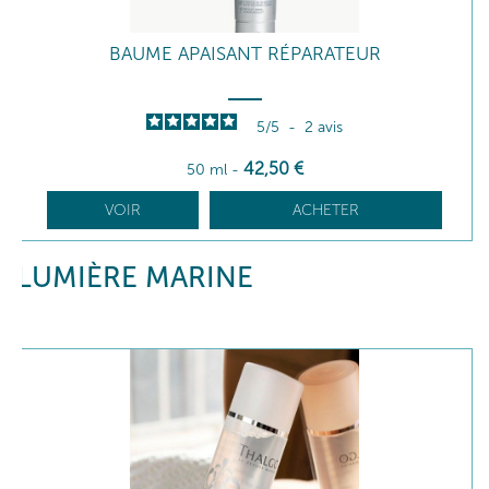
BAUME APAISANT RÉPARATEUR
5
/
5
-
2
avis
42
,50
€
50 ml
-
VOIR
ACHETER
LUMIÈRE MARINE