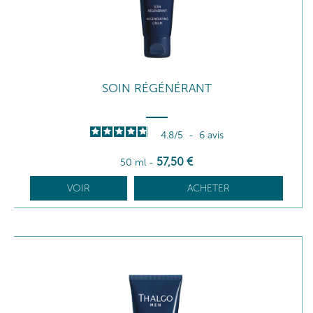
SOIN RÉGÉNÉRANT
4.8
/
5
-
6
avis
57
,50
€
50 ml
-
VOIR
ACHETER