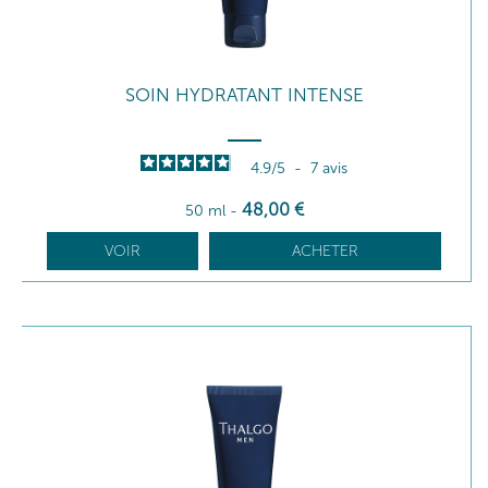
SOIN HYDRATANT INTENSE
4.9
/
5
-
7
avis
48
,00
€
50 ml
-
VOIR
ACHETER