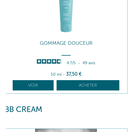
GOMMAGE DOUCEUR
4.7
/
5
-
49
avis
37
,50
€
50 ml
-
VOIR
ACHETER
BB CREAM