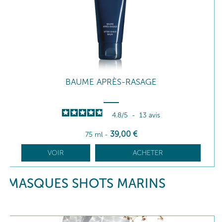
BAUME APRÈS-RASAGE
4.8
/
5
-
13
avis
39
,00
€
75 ml
-
VOIR
ACHETER
MASQUES SHOTS MARINS