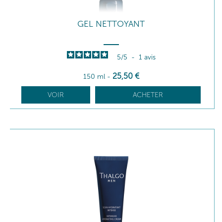
GEL NETTOYANT
5
/
5
-
1
avis
25
,50
€
150 ml
-
VOIR
ACHETER