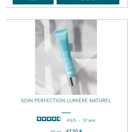
SOIN PERFECTION LUMIÈRE NATUREL
4.6
/
5
-
37
avis
43
,50
€
40 ml
-