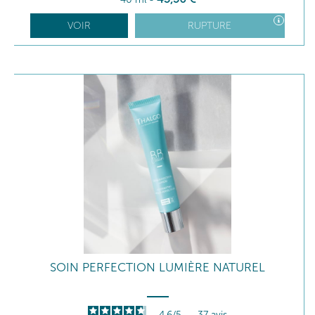
VOIR
RUPTURE
SOIN PERFECTION LUMIÈRE NATUREL
4.6
/
5
-
37
avis