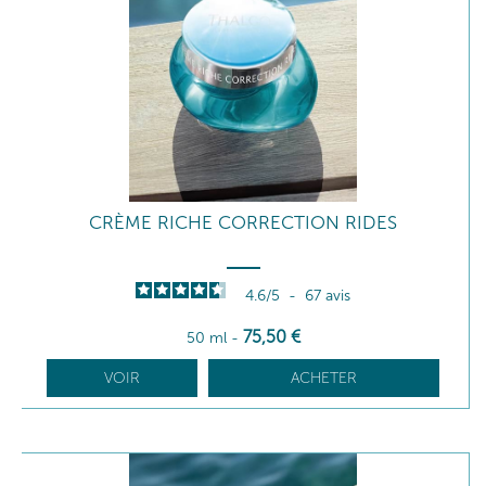
CRÈME RICHE CORRECTION RIDES
4.6
/
5
-
67
avis
75
,50
€
50 ml
-
VOIR
ACHETER