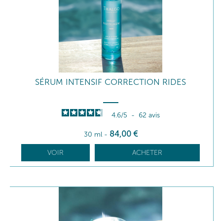
SÉRUM INTENSIF CORRECTION RIDES
4.6
/
5
-
62
avis
84
,00
€
30 ml
-
VOIR
ACHETER