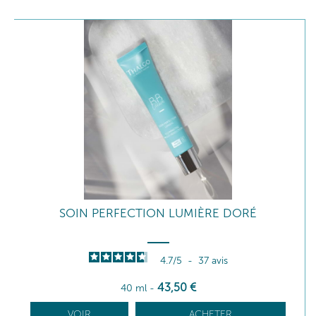
SOIN PERFECTION LUMIÈRE DORÉ
4.7
/
5
-
37
avis
43
,50
€
40 ml
-
VOIR
ACHETER