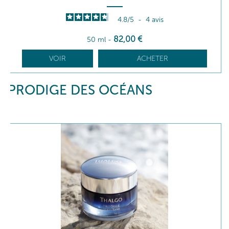
4.8
/
5
-
4
avis
82
,00
€
50 ml
-
VOIR
ACHETER
PRODIGE DES OCÉANS