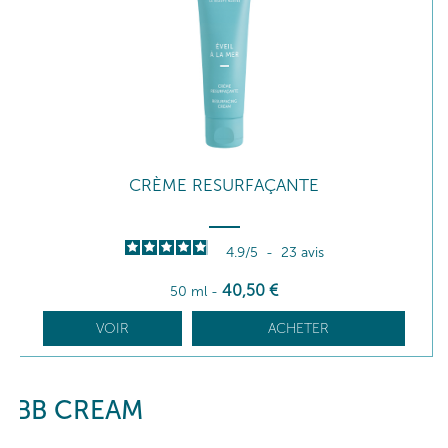
CRÈME RESURFAÇANTE
4.9
/
5
-
23
avis
40
,50
€
50 ml
-
VOIR
ACHETER
BB CREAM