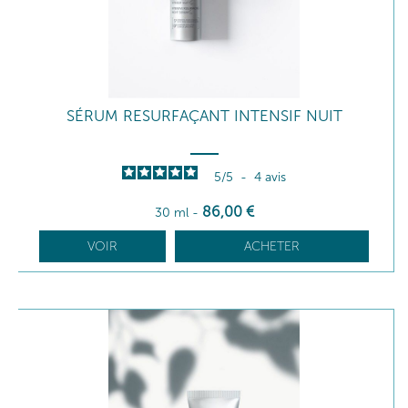
SÉRUM RESURFAÇANT INTENSIF NUIT
5
/
5
-
4
avis
86
,00
€
30 ml
-
VOIR
ACHETER