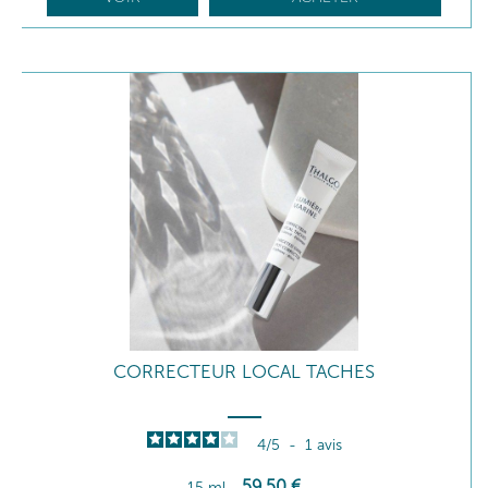
CORRECTEUR LOCAL TACHES
4
/
5
-
1
avis
59
,50
€
15 ml
-