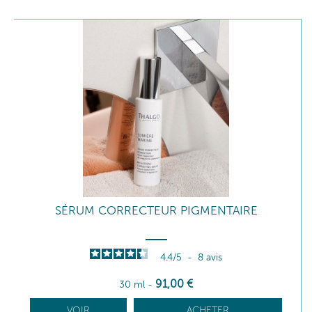
SÉRUM CORRECTEUR PIGMENTAIRE
4.4
/
5
-
8
avis
91
,00
€
30 ml
-
VOIR
ACHETER