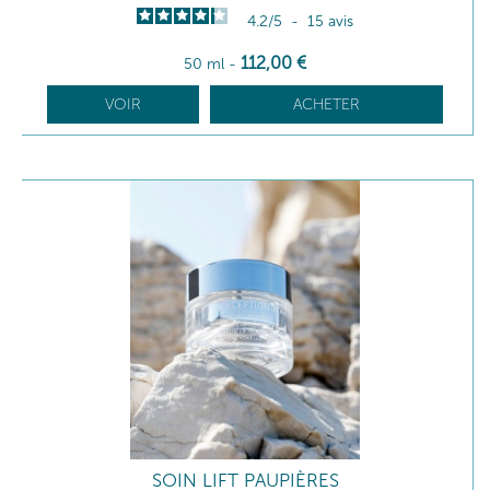
4.2
/
5
-
15
avis
112
,00
€
50 ml
-
VOIR
ACHETER
SOIN LIFT PAUPIÈRES