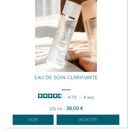
EAU DE SOIN CLARIFIANTE
4.7
/
5
-
6
avis
38
,00
€
125 ml
-
VOIR
ACHETER