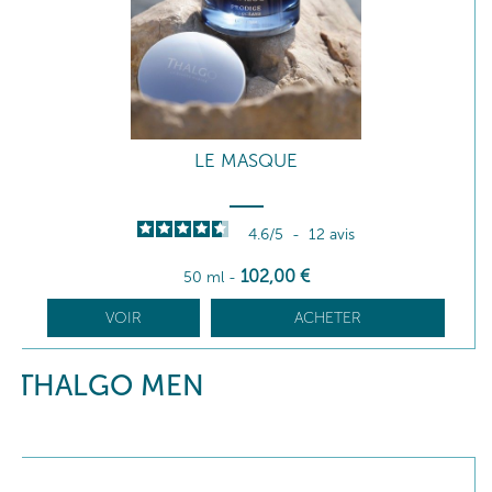
LE MASQUE
4.6
/
5
-
12
avis
102
,00
€
50 ml
-
VOIR
ACHETER
THALGO MEN