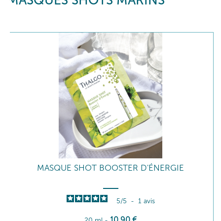
MASQUES SHOTS MARINS
MASQUE SHOT BOOSTER D'ÉNERGIE
5
/
5
-
1
avis
10
,90
€
20 ml
-