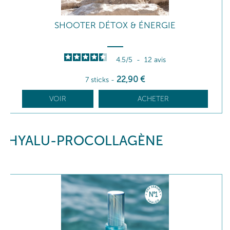
SHOOTER DÉTOX & ÉNERGIE
4.5
/
5
-
12
avis
22
,90
€
7 sticks
-
VOIR
ACHETER
HYALU-PROCOLLAGÈNE