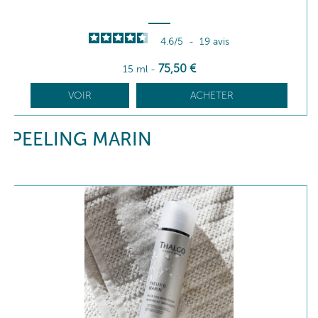
4.6
/
5
-
19
avis
75
,50
€
15 ml
-
VOIR
ACHETER
PEELING MARIN