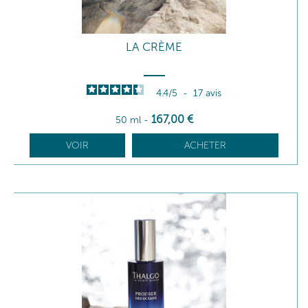
LA CRÈME
4.4
/
5
-
17
avis
167
,00
€
50 ml
-
VOIR
ACHETER