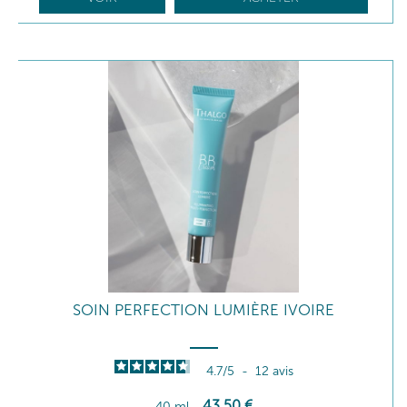
SOIN PERFECTION LUMIÈRE IVOIRE
4.7
/
5
-
12
avis
43
,50
€
40 ml
-