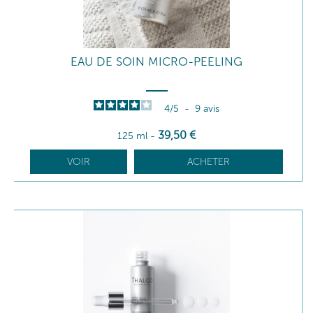
EAU DE SOIN MICRO-PEELING
4
/
5
-
9
avis
39
,50
€
125 ml
-
VOIR
ACHETER