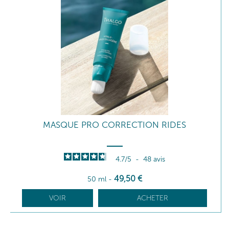
MASQUE PRO CORRECTION RIDES
4.7
/
5
-
48
avis
49
,50
€
50 ml
-
VOIR
ACHETER