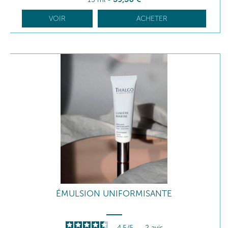
VOIR
ACHETER
ÉMULSION UNIFORMISANTE
4.5
/
5
-
2
avis