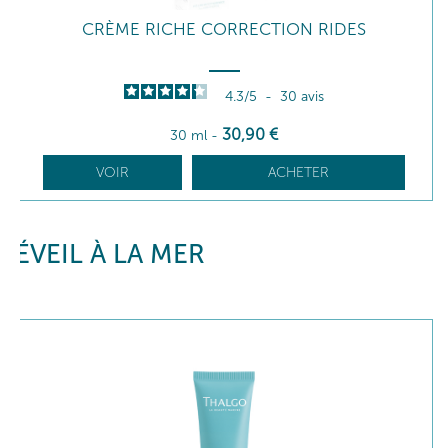
CRÈME RICHE CORRECTION RIDES
4.3
/
5
-
30
avis
30
,90
€
30 ml
-
VOIR
ACHETER
ÉVEIL À LA MER