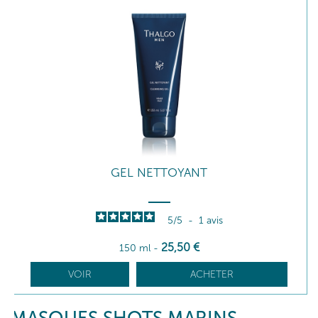
GEL NETTOYANT
5
/
5
-
1
avis
25
,50
€
150 ml
-
VOIR
ACHETER