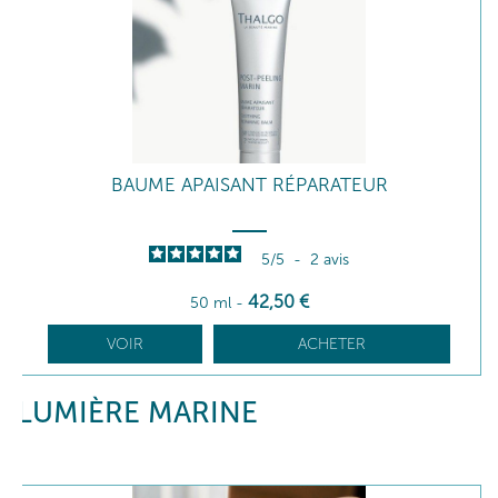
BAUME APAISANT RÉPARATEUR
5
/
5
-
2
avis
42
,50
€
50 ml
-
VOIR
ACHETER
LUMIÈRE MARINE