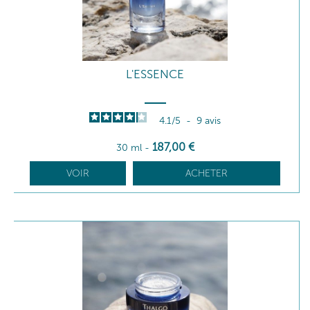
L'ESSENCE
4.1
/
5
-
9
avis
187
,00
€
30 ml
-
VOIR
ACHETER