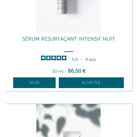
SÉRUM RESURFAÇANT INTENSIF NUIT
5
/
5
-
4
avis
86
,00
€
30 ml
-
VOIR
ACHETER