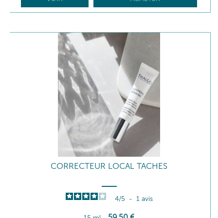
CORRECTEUR LOCAL TACHES
4
/
5
-
1
avis
59
,50
€
15 ml
-