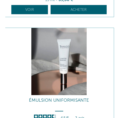
VOIR
ACHETER
ÉMULSION UNIFORMISANTE
4.5
/
5
-
2
avis