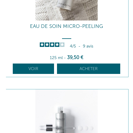
EAU DE SOIN MICRO-PEELING
4
/
5
-
9
avis
39
,50
€
125 ml
-
VOIR
ACHETER