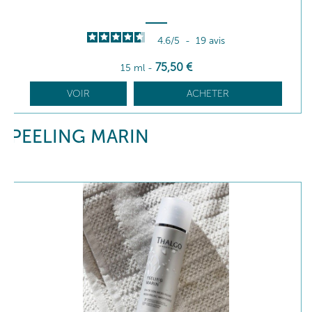
4.6
/
5
-
19
avis
75
,50
€
15 ml
-
VOIR
ACHETER
PEELING MARIN