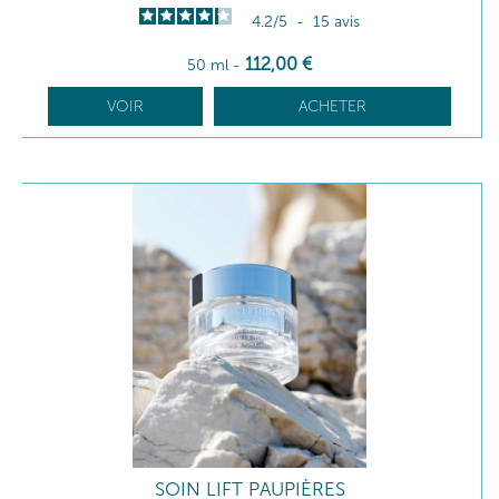
4.2
/
5
-
15
avis
112
,00
€
50 ml
-
VOIR
ACHETER
SOIN LIFT PAUPIÈRES