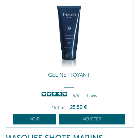
GEL NETTOYANT
5
/
5
-
1
avis
25
,50
€
150 ml
-
VOIR
ACHETER