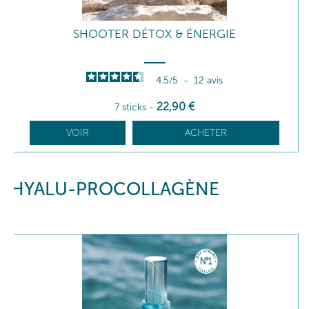
SHOOTER DÉTOX & ÉNERGIE
4.5
/
5
-
12
avis
22
,90
€
7 sticks
-
VOIR
ACHETER
HYALU-PROCOLLAGÈNE