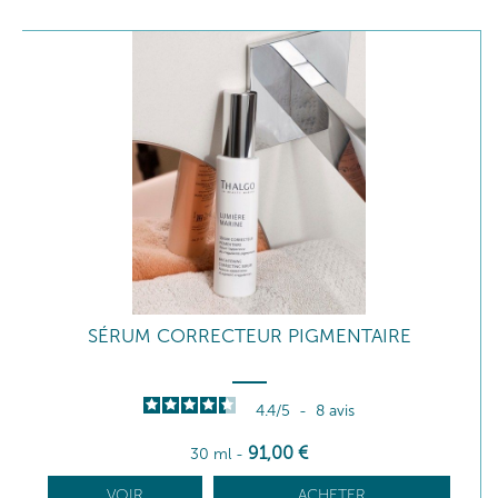
SÉRUM CORRECTEUR PIGMENTAIRE
4.4
/
5
-
8
avis
91
,00
€
30 ml
-
VOIR
ACHETER