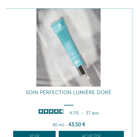
SOIN PERFECTION LUMIÈRE DORÉ
4.7
/
5
-
37
avis
43
,50
€
40 ml
-
VOIR
ACHETER