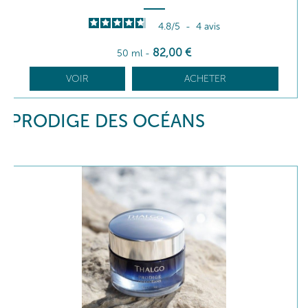
4.8
/
5
-
4
avis
82
,00
€
50 ml
-
VOIR
ACHETER
PRODIGE DES OCÉANS