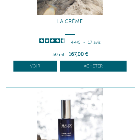
LA CRÈME
4.4
/
5
-
17
avis
167
,00
€
50 ml
-
VOIR
ACHETER