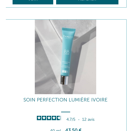
SOIN PERFECTION LUMIÈRE IVOIRE
4.7
/
5
-
12
avis
43
,50
€
40 ml
-