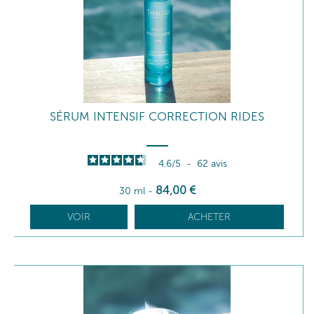
SÉRUM INTENSIF CORRECTION RIDES
4.6
/
5
-
62
avis
84
,00
€
30 ml
-
VOIR
ACHETER