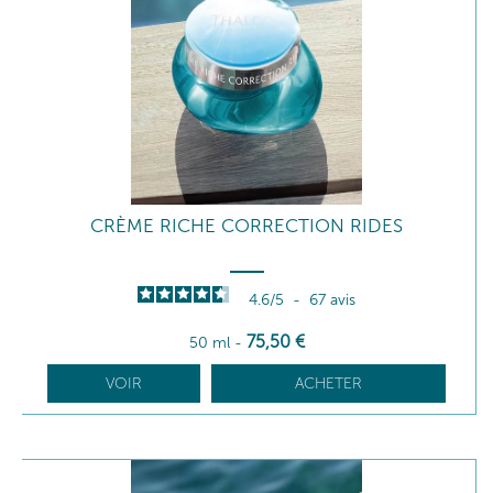
CRÈME RICHE CORRECTION RIDES
4.6
/
5
-
67
avis
75
,50
€
50 ml
-
VOIR
ACHETER