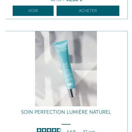
VOIR
ACHETER
SOIN PERFECTION LUMIÈRE NATUREL
4.6
/
5
-
37
avis