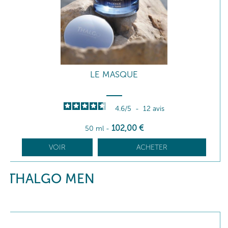
LE MASQUE
4.6
/
5
-
12
avis
102
,00
€
50 ml
-
VOIR
ACHETER
THALGO MEN