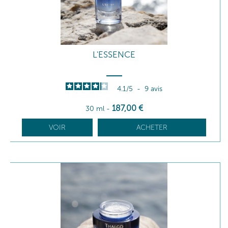
L'ESSENCE
4.1
/
5
-
9
avis
187
,00
€
30 ml
-
VOIR
ACHETER