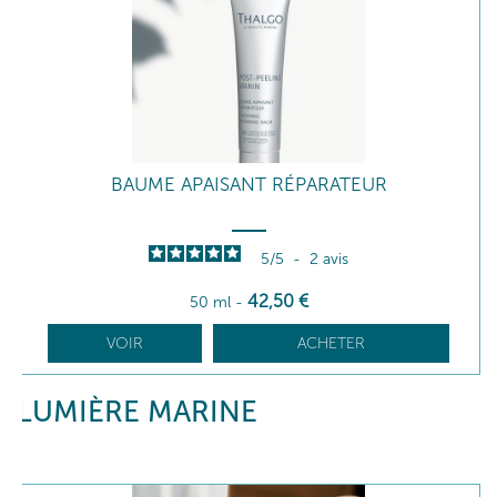
BAUME APAISANT RÉPARATEUR
5
/
5
-
2
avis
42
,50
€
50 ml
-
VOIR
ACHETER
LUMIÈRE MARINE