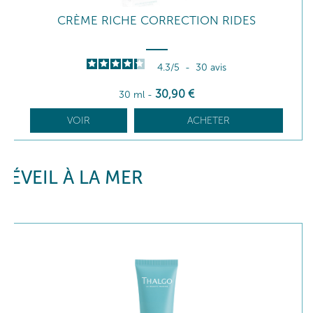
CRÈME RICHE CORRECTION RIDES
4.3
/
5
-
30
avis
30
,90
€
30 ml
-
VOIR
ACHETER
ÉVEIL À LA MER