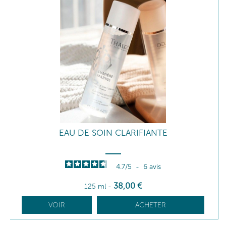
EAU DE SOIN CLARIFIANTE
4.7
/
5
-
6
avis
38
,00
€
125 ml
-
VOIR
ACHETER