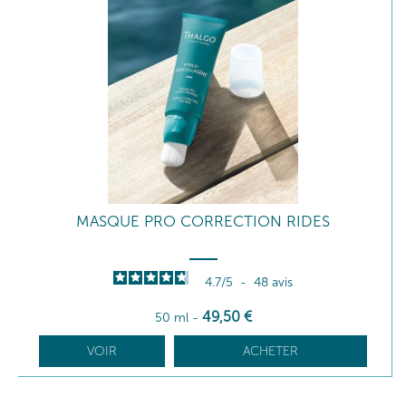
MASQUE PRO CORRECTION RIDES
4.7
/
5
-
48
avis
49
,50
€
50 ml
-
VOIR
ACHETER