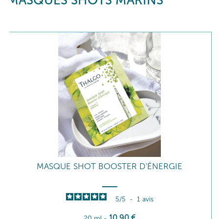
MASQUES SHOTS MARINS
MASQUE SHOT BOOSTER D'ÉNERGIE
5
/
5
-
1
avis
10
,90
€
20 ml
-