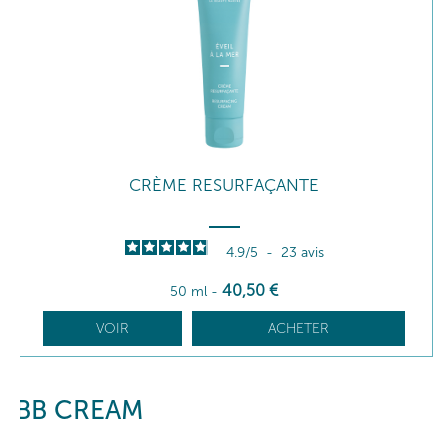
CRÈME RESURFAÇANTE
4.9
/
5
-
23
avis
40
,50
€
50 ml
-
VOIR
ACHETER
BB CREAM