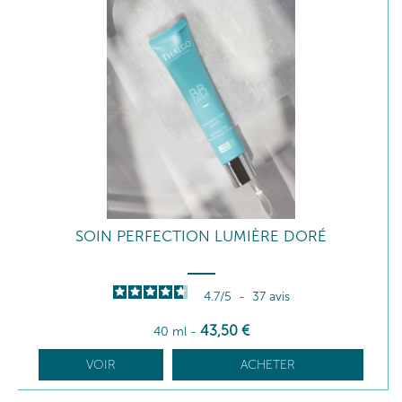
SOIN PERFECTION LUMIÈRE DORÉ
4.7
/
5
-
37
avis
43
,50
€
40 ml
-
VOIR
ACHETER