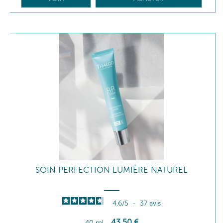
SOIN PERFECTION LUMIÈRE NATUREL
4.6
/
5
-
37
avis
43
,50
€
40 ml
-