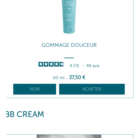
GOMMAGE DOUCEUR
4.7
/
5
-
49
avis
37
,50
€
50 ml
-
VOIR
ACHETER
BB CREAM