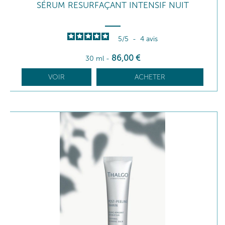
SÉRUM RESURFAÇANT INTENSIF NUIT
5
/
5
-
4
avis
86
,00
€
30 ml
-
VOIR
ACHETER