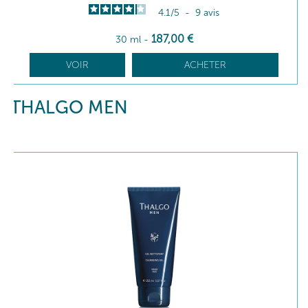
4.1
/
5
-
9
avis
187
,00
€
30 ml
-
VOIR
ACHETER
THALGO MEN