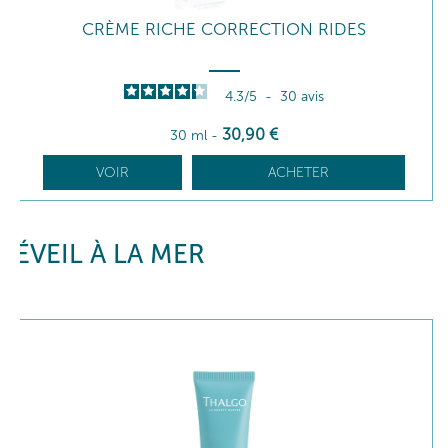
CRÈME RICHE CORRECTION RIDES
4.3
/
5
-
30
avis
30
,90
€
30 ml
-
VOIR
ACHETER
ÉVEIL À LA MER