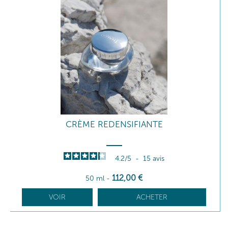
CRÈME REDENSIFIANTE
4.2
/
5
-
15
avis
112
,00
€
50 ml
-
VOIR
ACHETER