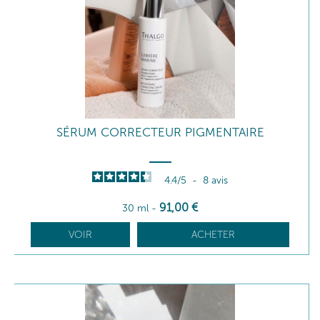
SÉRUM CORRECTEUR PIGMENTAIRE
4.4
/
5
-
8
avis
91
,00
€
30 ml
-
VOIR
ACHETER