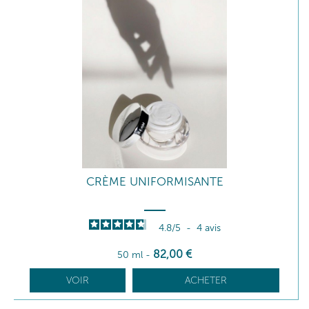
CRÈME UNIFORMISANTE
4.8
/
5
-
4
avis
82
,00
€
50 ml
-
VOIR
ACHETER