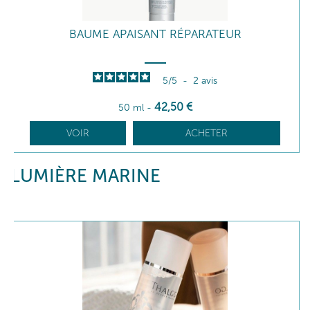
BAUME APAISANT RÉPARATEUR
5
/
5
-
2
avis
42
,50
€
50 ml
-
VOIR
ACHETER
LUMIÈRE MARINE