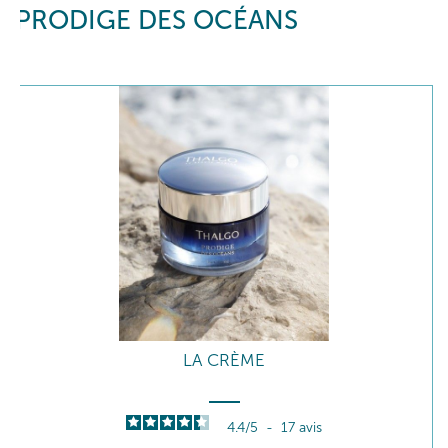
PRODIGE DES OCÉANS
LA CRÈME
4.4
/
5
-
17
avis