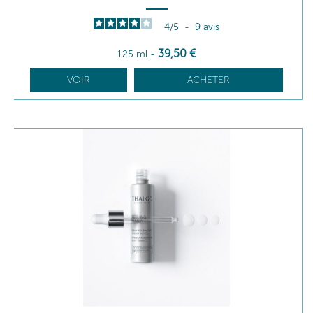
4
/
5
-
9
avis
39
,50
€
125 ml
-
VOIR
ACHETER