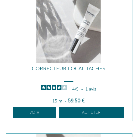
CORRECTEUR LOCAL TACHES
4
/
5
-
1
avis
59
,50
€
15 ml
-
VOIR
ACHETER