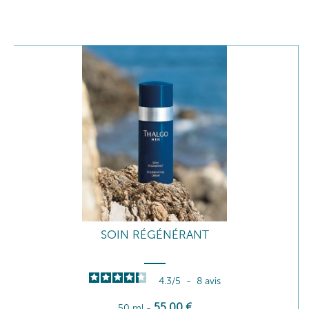
SOIN RÉGÉNÉRANT
4.3
/
5
-
8
avis
55
,00
€
50 ml
-