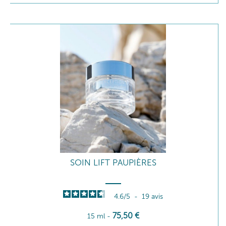
SOIN LIFT PAUPIÈRES
4.6
/
5
-
19
avis
75
,50
€
15 ml
-