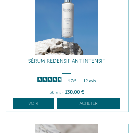
SÉRUM REDENSIFIANT INTENSIF
4.7
/
5
-
12
avis
130
,00
€
30 ml
-
VOIR
ACHETER