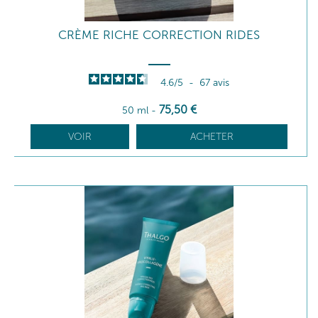
CRÈME RICHE CORRECTION RIDES
4.6
/
5
-
67
avis
75
,50
€
50 ml
-
VOIR
ACHETER