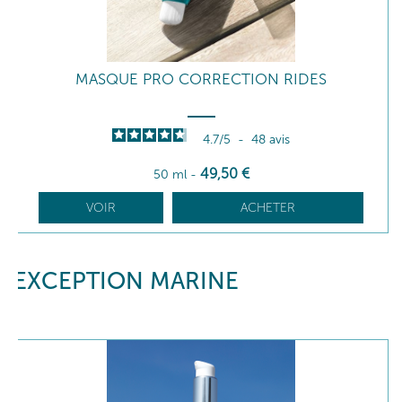
MASQUE PRO CORRECTION RIDES
4.7
/
5
-
48
avis
49
,50
€
50 ml
-
VOIR
ACHETER
EXCEPTION MARINE