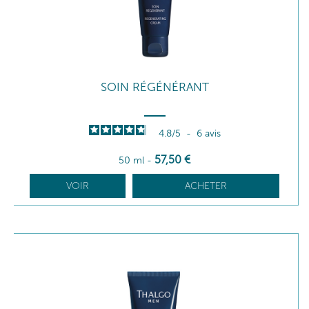
SOIN RÉGÉNÉRANT
4.8
/
5
-
6
avis
57
,50
€
50 ml
-
VOIR
ACHETER