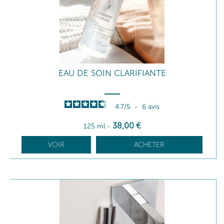
EAU DE SOIN CLARIFIANTE
4.7
/
5
-
6
avis
38
,00
€
125 ml
-
VOIR
ACHETER