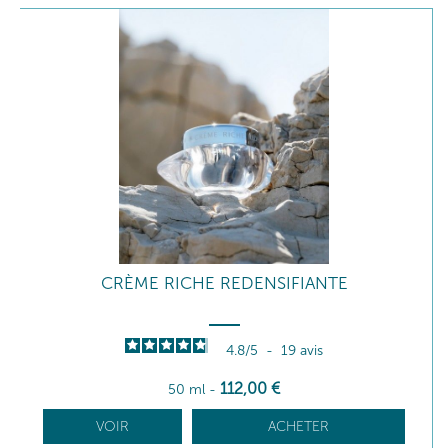
CRÈME RICHE REDENSIFIANTE
4.8
/
5
-
19
avis
112
,00
€
50 ml
-
VOIR
ACHETER