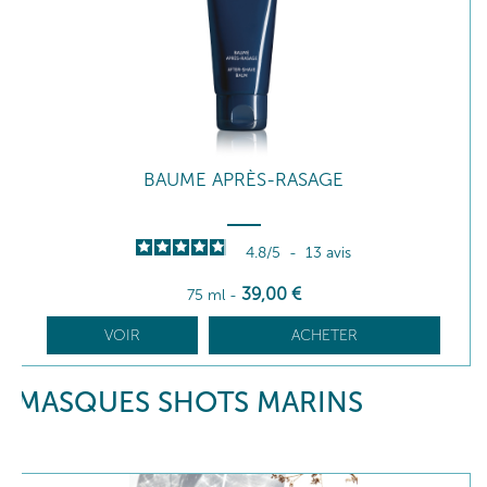
BAUME APRÈS-RASAGE
4.8
/
5
-
13
avis
39
,00
€
75 ml
-
VOIR
ACHETER
MASQUES SHOTS MARINS