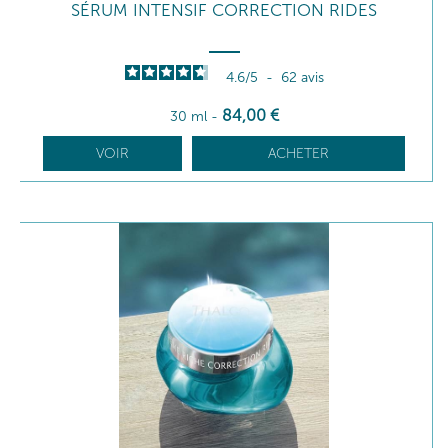
SÉRUM INTENSIF CORRECTION RIDES
4.6
/
5
-
62
avis
84
,00
€
30 ml
-
VOIR
ACHETER