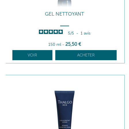
GEL NETTOYANT
5
/
5
-
1
avis
25
,50
€
150 ml
-
VOIR
ACHETER