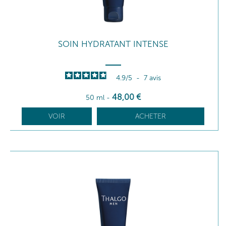
SOIN HYDRATANT INTENSE
4.9
/
5
-
7
avis
48
,00
€
50 ml
-
VOIR
ACHETER