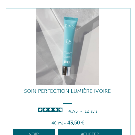
SOIN PERFECTION LUMIÈRE IVOIRE
4.7
/
5
-
12
avis
43
,50
€
40 ml
-
VOIR
ACHETER