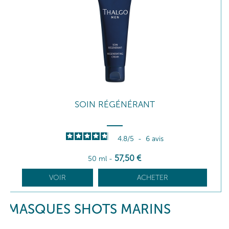
SOIN RÉGÉNÉRANT
4.8
/
5
-
6
avis
57
,50
€
50 ml
-
VOIR
ACHETER
MASQUES SHOTS MARINS