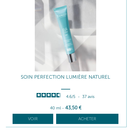
SOIN PERFECTION LUMIÈRE NATUREL
4.6
/
5
-
37
avis
43
,50
€
40 ml
-
VOIR
ACHETER