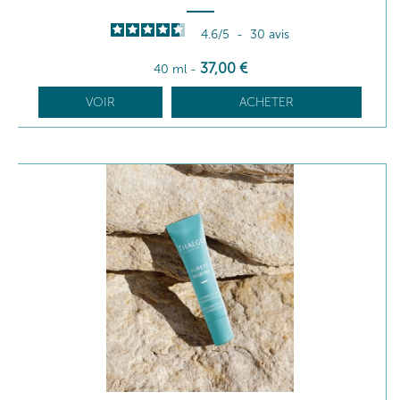
4.6
/
5
-
30
avis
37
,00
€
40 ml
-
VOIR
ACHETER