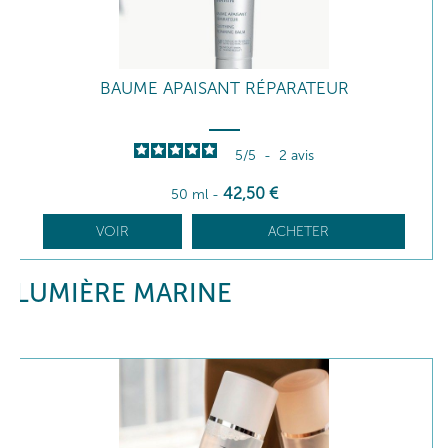
BAUME APAISANT RÉPARATEUR
5
/
5
-
2
avis
42
,50
€
50 ml
-
VOIR
ACHETER
LUMIÈRE MARINE