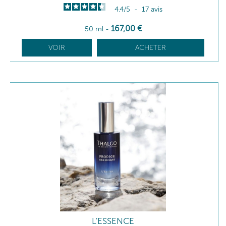
4.4
/
5
-
17
avis
167
,00
€
50 ml
-
VOIR
ACHETER
L'ESSENCE