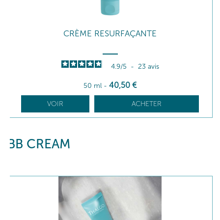
CRÈME RESURFAÇANTE
4.9
/
5
-
23
avis
40
,50
€
50 ml
-
VOIR
ACHETER
BB CREAM