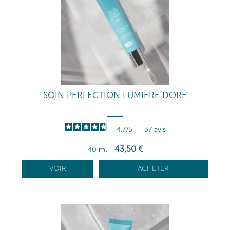
SOIN PERFECTION LUMIÈRE DORÉ
4.7
/
5
-
37
avis
43
,50
€
40 ml
-
VOIR
ACHETER