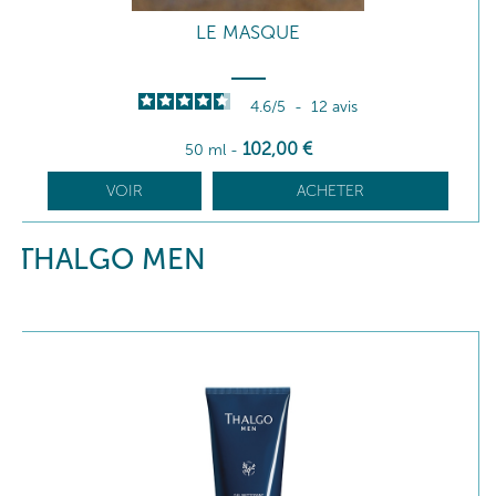
LE MASQUE
4.6
/
5
-
12
avis
102
,00
€
50 ml
-
VOIR
ACHETER
THALGO MEN