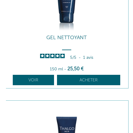
GEL NETTOYANT
5
/
5
-
1
avis
25
,50
€
150 ml
-
VOIR
ACHETER