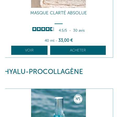
MASQUE CLARTÉ ABSOLUE
4.5
/
5
-
30
avis
33
,00
€
40 ml
-
VOIR
ACHETER
HYALU-PROCOLLAGÈNE