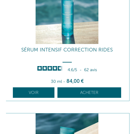
SÉRUM INTENSIF CORRECTION RIDES
4.6
/
5
-
62
avis
84
,00
€
30 ml
-
VOIR
ACHETER