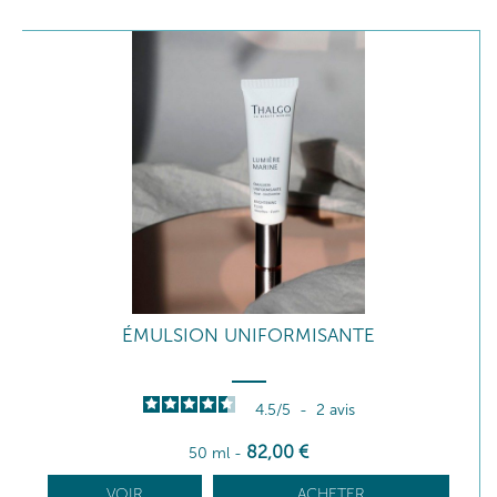
ÉMULSION UNIFORMISANTE
4.5
/
5
-
2
avis
82
,00
€
50 ml
-
VOIR
ACHETER