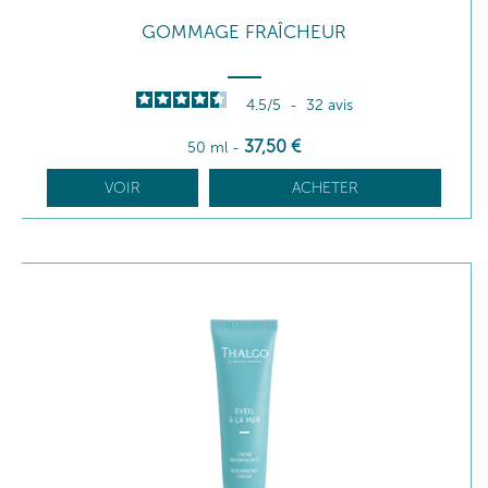
GOMMAGE FRAÎCHEUR
4.5
/
5
-
32
avis
37
,50
€
50 ml
-
VOIR
ACHETER