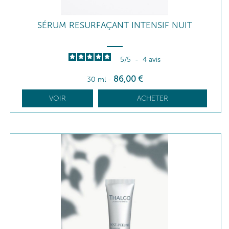
SÉRUM RESURFAÇANT INTENSIF NUIT
5
/
5
-
4
avis
86
,00
€
30 ml
-
VOIR
ACHETER