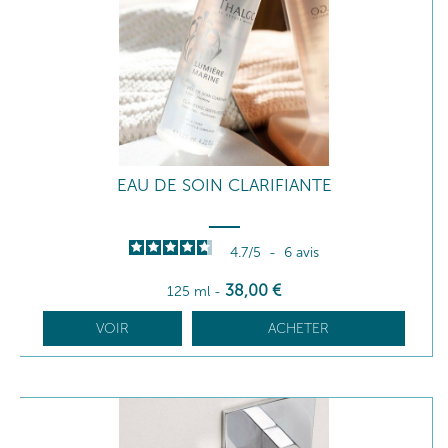
EAU DE SOIN CLARIFIANTE
4.7
/
5
-
6
avis
38
,00
€
125 ml
-
VOIR
ACHETER