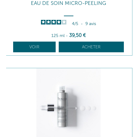
EAU DE SOIN MICRO-PEELING
4
/
5
-
9
avis
39
,50
€
125 ml
-
VOIR
ACHETER