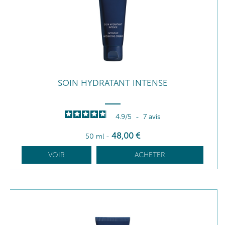
SOIN HYDRATANT INTENSE
4.9
/
5
-
7
avis
48
,00
€
50 ml
-
VOIR
ACHETER