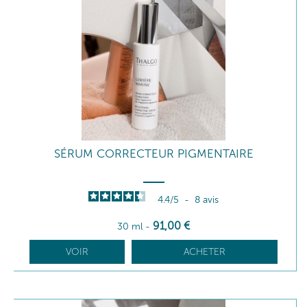
SÉRUM CORRECTEUR PIGMENTAIRE
4.4
/
5
-
8
avis
91
,00
€
30 ml
-
VOIR
ACHETER