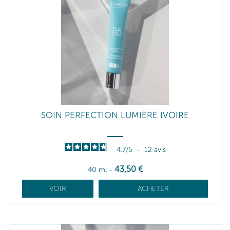
SOIN PERFECTION LUMIÈRE IVOIRE
4.7
/
5
-
12
avis
43
,50
€
40 ml
-
VOIR
ACHETER