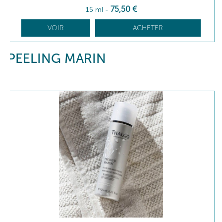
75
,50
€
15 ml
-
VOIR
ACHETER
PEELING MARIN