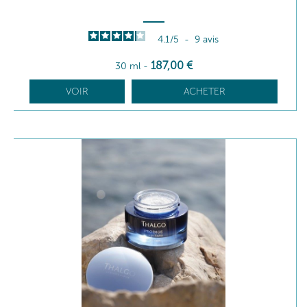
4.1
/
5
-
9
avis
187
,00
€
30 ml
-
VOIR
ACHETER