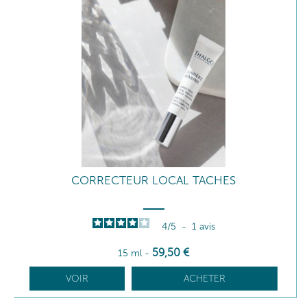
CORRECTEUR LOCAL TACHES
4
/
5
-
1
avis
59
,50
€
15 ml
-
VOIR
ACHETER