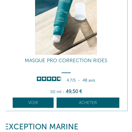
MASQUE PRO CORRECTION RIDES
4.7
/
5
-
48
avis
49
,50
€
50 ml
-
VOIR
ACHETER
EXCEPTION MARINE